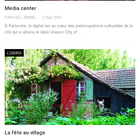
Media center
RAPHAËL ZIMMERMANN
2 Sep 2020
À Karlsruhe, le digital est au cœur des préoccupations culturelles de la
cité qui a obtenu le label Unesco City of…
LOISIRS
La fête au village