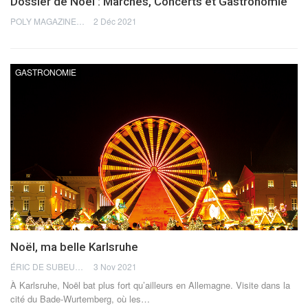
Dossier de Noël : Marchés, Concerts et Gastronomie
POLY MAGAZINE
2 Déc 2021
GASTRONOMIE
Noël, ma belle Karlsruhe
ÉRIC DE SUBEUT
3 Nov 2021
À Karlsruhe, Noël bat plus fort qu’ailleurs en Allemagne. Visite dans la
cité du Bade-Wurtemberg, où les
…