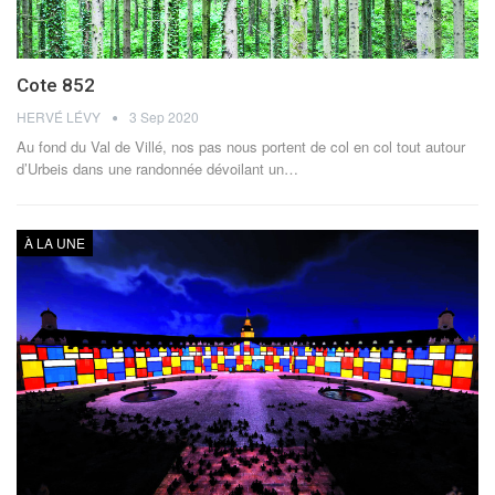
Cote 852
HERVÉ LÉVY
3 Sep 2020
Au fond du Val de Villé, nos pas nous portent de col en col tout autour
d’Urbeis dans une randonnée dévoilant un…
À LA UNE