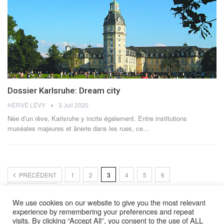
Dossier Karlsruhe: Dream city
HERVÉ LÉVY
3 Juil 2020
Née d’un rêve, Karlsruhe y incite également. Entre institutions
muséales majeures et ânerie dans les rues, ce…
PRÉCÉDENT
1
2
3
4
5
6
PROCHAIN
We use cookies on our website to give you the most relevant
experience by remembering your preferences and repeat
visits. By clicking “Accept All”, you consent to the use of ALL