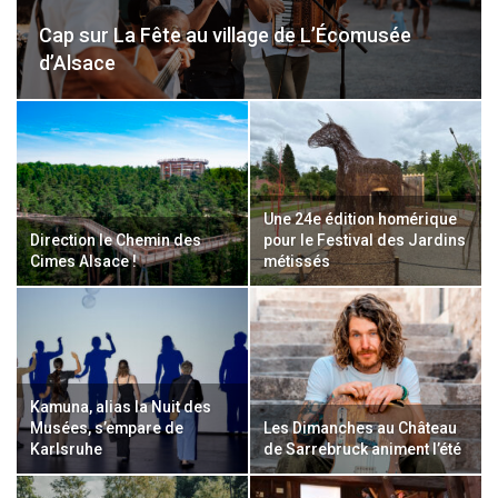
Cap sur La Fête au village de L’Écomusée
d’Alsace
Une 24e édition homérique
Direction le Chemin des
pour le Festival des Jardins
Cimes Alsace !
métissés
Kamuna, alias la Nuit des
Musées, s’empare de
Les Dimanches au Château
Karlsruhe
de Sarrebruck animent l’été