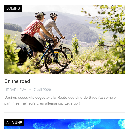
LOISIRS
On the road
HERVÉ LÉVY
7 Juil 2020
Désirer, découvrir, déguster : la Route des vins de Bade rassemble
parmi les meilleurs crus allemands. Let’s go !
À LA UNE