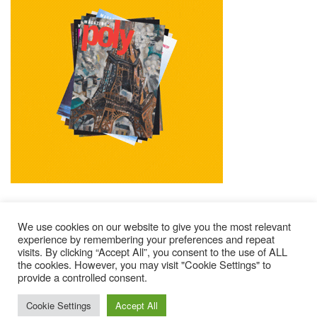
We use cookies on our website to give you the most relevant
experience by remembering your preferences and repeat
visits. By clicking “Accept All”, you consent to the use of ALL
Mentions Légales
Contacts
Où Trouver Poly ?
the cookies. However, you may visit "Cookie Settings" to
provide a controlled consent.
Lire Les Anciens N°
S’abonner À Poly
Qui Sommes-Nous ?
© 2025 – Magazine Poly – BKN
Cookie Settings
Accept All