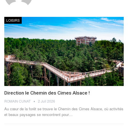
LOISIRS
Direction le Chemin des Cimes Alsace !
ROMAIN CUNAT
2 Juil 2026
Au cœur de la forêt se trouve le Chemin des Cimes Alsace, où activités
et beaux paysages se rencontrent pour
…