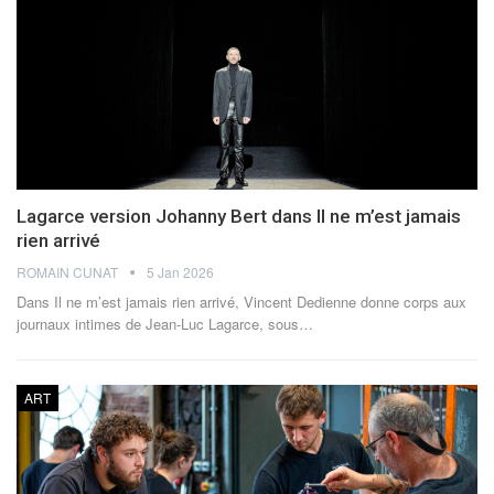
Lagarce version Johanny Bert dans Il ne m’est jamais
rien arrivé
ROMAIN CUNAT
5 Jan 2026
Dans Il ne m’est jamais rien arrivé, Vincent Dedienne donne corps aux
journaux intimes de Jean-Luc Lagarce, sous
…
ART