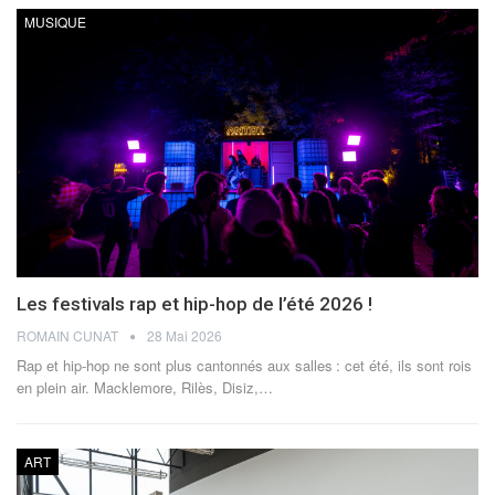
MUSIQUE
Les festivals rap et hip-hop de l’été 2026 !
ROMAIN CUNAT
28 Mai 2026
Rap et hip-hop ne sont plus cantonnés aux salles : cet été, ils sont rois
en plein air. Macklemore, Rilès, Disiz,
…
ART