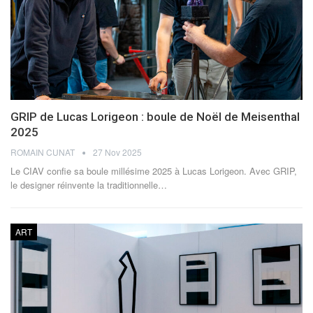
GRIP de Lucas Lorigeon : boule de Noël de Meisenthal
2025
ROMAIN CUNAT
27 Nov 2025
Le CIAV confie sa boule millésime 2025 à Lucas Lorigeon. Avec GRIP,
le designer réinvente la traditionnelle
…
ART