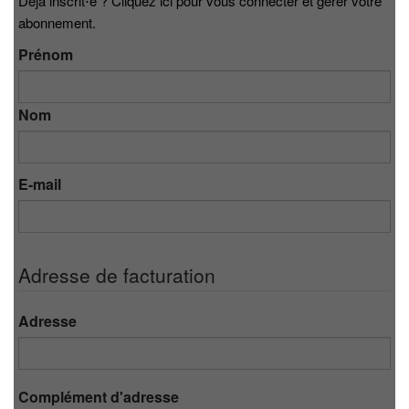
Déjà inscrit⋅e ? Cliquez ici pour vous connecter et gérer votre
abonnement.
Prénom
Nom
E-mail
Adresse de facturation
Adresse
Complément d'adresse