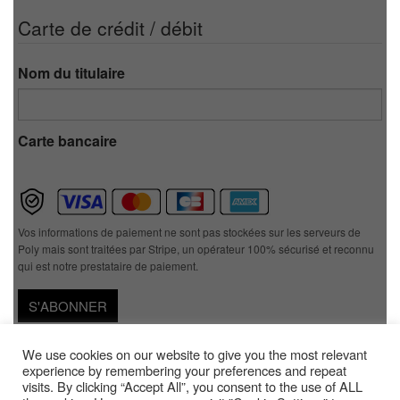
Carte de crédit / débit
Nom du titulaire
Carte bancaire
Vos informations de paiement ne sont pas stockées sur les serveurs de
Poly mais sont traitées par Stripe, un opérateur 100% sécurisé et reconnu
qui est notre prestataire de paiement.
We use cookies on our website to give you the most relevant
experience by remembering your preferences and repeat
visits. By clicking “Accept All”, you consent to the use of ALL
Mentions Légales
Contacts
Où Trouver Poly ?