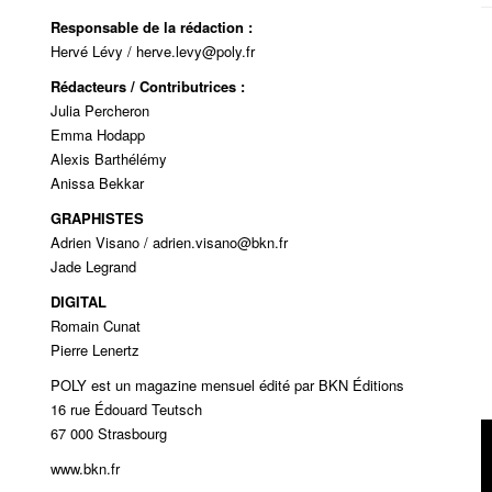
Responsable de la rédaction :
Hervé Lévy /
herve.levy@poly.fr
Rédacteurs / Contributrices :
Julia Percheron
Emma Hodapp
Alexis Barthélémy
Anissa Bekkar
GRAPHISTES
Adrien Visano /
adrien.visano@bkn.fr
Jade Legrand
DIGITAL
Romain Cunat
Pierre Lenertz
POLY est un magazine mensuel édité par BKN Éditions
16 rue Édouard Teutsch
67 000 Strasbourg
www.bkn.fr