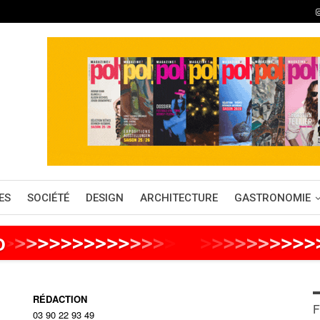
ES
SOCIÉTÉ
DESIGN
ARCHITECTURE
GASTRONOMIE
o
>
>
>
>
>
>
>
>
>
>
>
>
>
>
>
>
>
>
>
>
>
>
>
>
>
RÉDACTION
F
03 90 22 93 49