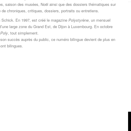
nes, saison des musées, Noël ainsi que des dossiers thématiques sur
e de chroniques, critiques, dossiers, portraits ou entretiens.
ien Schick. En 1997, est créé le magazine
Polystyrène
, un mensuel
le d’une large zone du Grand Est, de Dijon à Luxembourg. En octobre
t
Poly
, tout simplement.
 son succès auprès du public, ce numéro bilingue devient de plus en
sont bilingues.