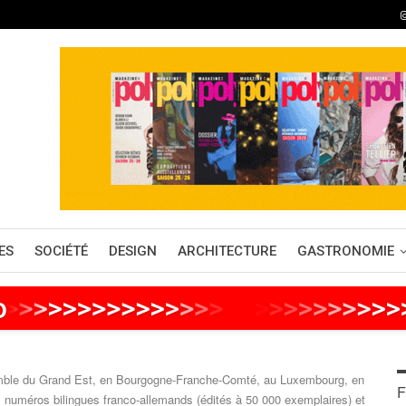
ES
SOCIÉTÉ
DESIGN
ARCHITECTURE
GASTRONOMIE
o
>
>
>
>
>
>
>
>
>
>
>
>
>
>
>
>
>
>
>
>
>
>
>
>
>
emble du Grand Est, en Bourgogne-Franche-Comté, au Luxembourg, en
F
numéros bilingues franco-allemands (édités à 50 000 exemplaires) et