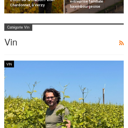
entreprise familiale
Chardonnet, à Verzy
luxembourgeoise
Catégorie Vin
Vin
VIN