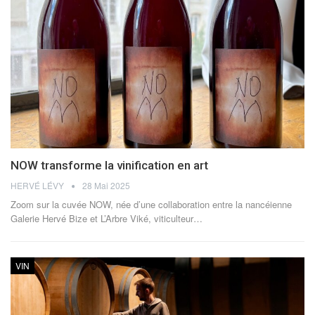
NOW transforme la vinification en art
HERVÉ LÉVY
28 Mai 2025
Zoom sur la cuvée NOW, née d’une collaboration entre la nancéienne
Galerie Hervé Bize et L’Arbre Viké, viticulteur
…
VIN