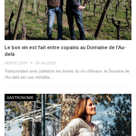
Le bon vin est fait entre copains au Domaine de l’Au-
delà
HERVÉ LÉVY
30 Avr 2025
Transcendant avec jubilation les limites du vin d’Alsace, le Domaine de
l’Au-delà est une véritable
…
GASTRONOMIE