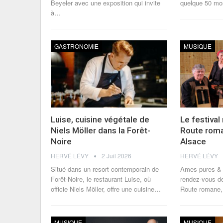
Beyeler avec une exposition qui invite
quelque 50 m
à
…
GASTRONOMIE
MUSIQUE
Luise, cuisine végétale de
Le festival
Niels Möller dans la Forêt-
Route roma
Noire
Alsace
HERVÉ LÉVY
2 Juil 2026
HERVÉ LÉVY
Situé dans un resort contemporain de
Âmes pures & 
Forêt-Noire, le restaurant Luise, où
rendez-vous de
officie Niels Möller, offre une cuisine
…
Route romane, 
MUSIQUE
MUSIQUE