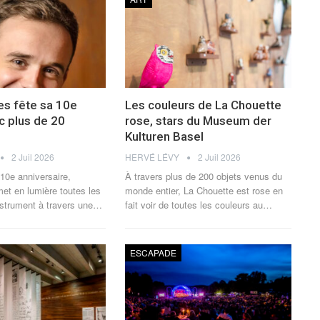
es fête sa 10e
Les couleurs de La Chouette
c plus de 20
rose, stars du Museum der
Kulturen Basel
2 Juil 2026
HERVÉ LÉVY
2 Juil 2026
 10e anniversaire,
À travers plus de 200 objets venus du
et en lumière toutes les
monde entier, La Chouette est rose en
nstrument à travers une
…
fait voir de toutes les couleurs au
…
ESCAPADE