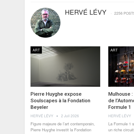
HERVÉ LÉVY
2256 POST
ART
ART
Pierre Huyghe expose
Mulhouse :
Soulscapes à la Fondation
de l’Autom
Beyeler
Formule 1
HERVÉ LÉVY
2 Juil 2026
HERVÉ LÉVY
Figure majeure de l’art contemporain,
La Formule 1 s
Pierre Huyghe investit la Fondation
un riche circu