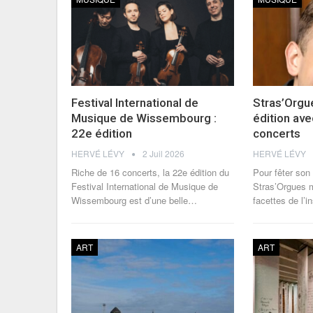
Festival International de
Stras’Orgu
Musique de Wissembourg :
édition ave
22e édition
concerts
HERVÉ LÉVY
2 Juil 2026
HERVÉ LÉVY
Riche de 16 concerts, la 22e édition du
Pour fêter son
Festival International de Musique de
Stras’Orgues m
Wissembourg est d’une belle
…
facettes de l’i
ART
ART