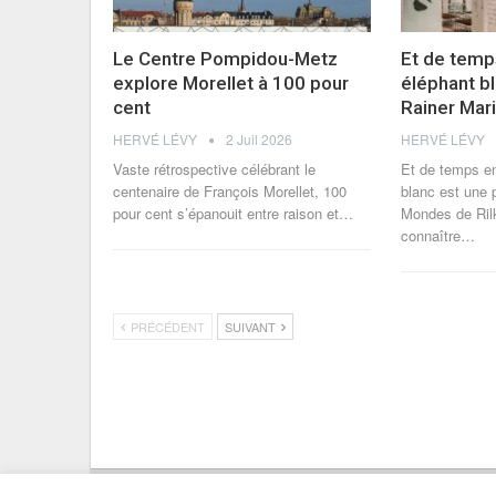
Le Centre Pompidou-Metz
Et de temp
explore Morellet à 100 pour
éléphant b
cent
Rainer Mar
HERVÉ LÉVY
2 Juil 2026
HERVÉ LÉVY
Vaste rétrospective célébrant le
Et de temps e
centenaire de François Morellet, 100
blanc est une
pour cent s’épanouit entre raison et
…
Mondes de Rilk
connaître
…
PRÉCÉDENT
SUIVANT