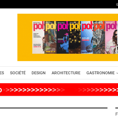
ES
SOCIÉTÉ
DESIGN
ARCHITECTURE
GASTRONOMIE
o
>
>
>
>
>
>
>
>
>
>
>
>
>
>
>
>
>
>
>
>
>
>
>
>
F