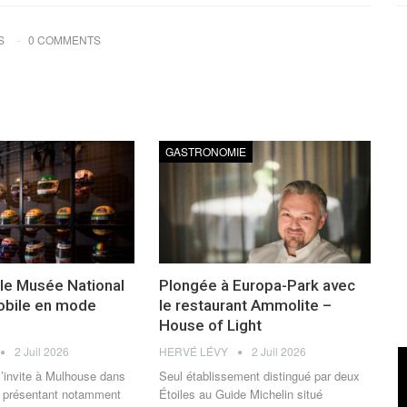
S
0 COMMENTS
GASTRONOMIE
 le Musée National
Plongée à Europa-Park avec
obile en mode
le restaurant Ammolite –
House of Light
2 Juil 2026
HERVÉ LÉVY
2 Juil 2026
’invite à Mulhouse dans
Seul établissement distingué par deux
it présentant notamment
Étoiles au Guide Michelin situé