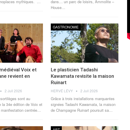
onoplaces mythiques.
…
dans… un parc de loisirs, Ammolite –
House
…
GASTRONOMIE
 médiéval Voix et
Le plasticien Tadashi
ne revient en
Kawamata revisite la maison
Ruinart
2 Juil 2026
HERVÉ LÉVY
2 Juil 2026
sortilèges sont au
Grâce à trois installations marquantes
 la 34e édition de Voix et
signées Tadashi Kawamata, la maison
manifestation centrée
…
de Champagne Ruinart poursuit sa
…
ART