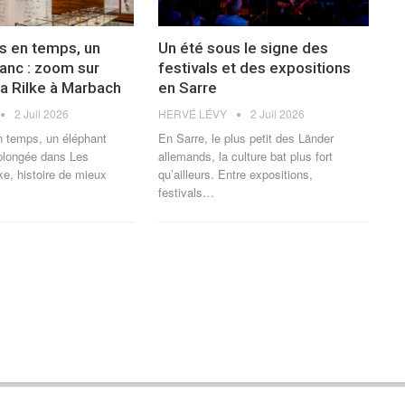
s en temps, un
Un été sous le signe des
lanc : zoom sur
festivals et des expositions
ia Rilke à Marbach
en Sarre
2 Juil 2026
HERVÉ LÉVY
2 Juil 2026
n temps, un éléphant
En Sarre, le plus petit des Länder
 plongée dans Les
allemands, la culture bat plus fort
e, histoire de mieux
qu’ailleurs. Entre expositions,
festivals
…