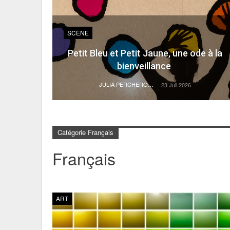
SCÈNE
Petit Bleu et Petit Jaune, une ode à la
bienveillance
JULIA PERCHERON
23 Juil 2026
Catégorie Français
Français
ART