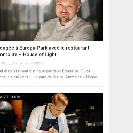
ongée à Europa-Park avec le restaurant
mmolite – House of Light
RVÉ LÉVY
2 Juil 2026
ul établissement distingué par deux Étoiles au Guide
chelin situé dans… un parc de loisirs, Ammolite – House
…
ASTRONOMIE