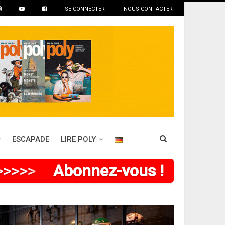
SE CONNECTER
NOUS CONTACTER
ESCAPADE
LIRE POLY
>
>
>
>
>
>
Abonnez-vous !