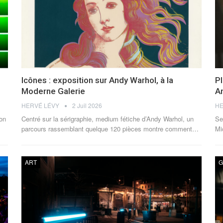
Icônes : exposition sur Andy Warhol, à la
Pl
Moderne Galerie
A
HERVÉ LÉVY
2 Juil 2026
HE
ion
Centré sur la sérigraphie, medium fétiche d’Andy Warhol, un
Se
parcours rassemblant quelque 120 pièces montre comment
…
Mi
ART
G