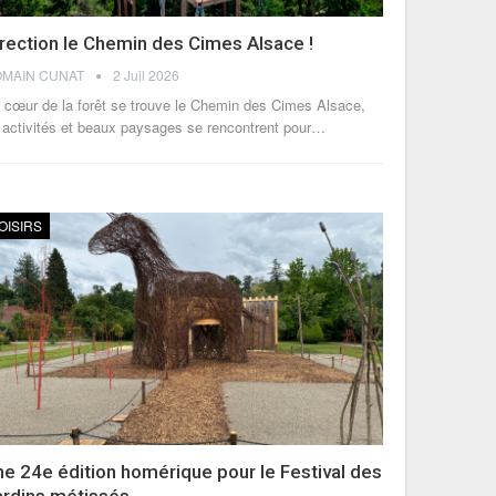
rection le Chemin des Cimes Alsace !
MAIN CUNAT
2 Juil 2026
 cœur de la forêt se trouve le Chemin des Cimes Alsace,
 activités et beaux paysages se rencontrent pour
…
OISIRS
e 24e édition homérique pour le Festival des
ardins métissés