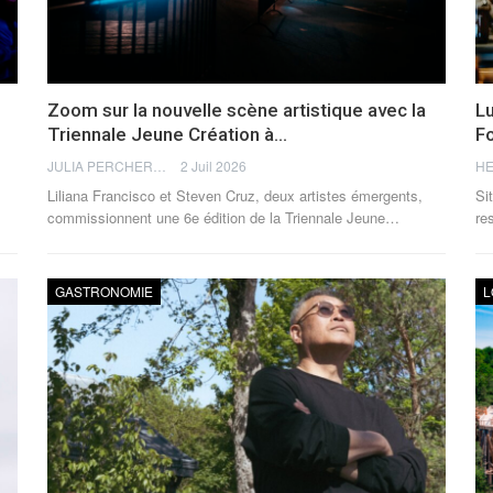
Zoom sur la nouvelle scène artistique avec la
Lu
Triennale Jeune Création à…
F
JULIA PERCHERON
2 Juil 2026
HE
Liliana Francisco et Steven Cruz, deux artistes émergents,
Si
commissionnent une 6e édition de la Triennale Jeune
…
re
GASTRONOMIE
L