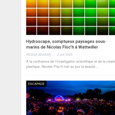
Hydroscape, somptueux paysages sous-
marins de Nicolas Floc’h à Wattwiller
ANISSA BEKKAR
2 Juil 2026
À la confluence de l’investigation scientifique et de la créat
plastique, Nicolas Floc’h met au jour la beauté
…
ESCAPADE