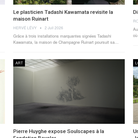
Le plasticien Tadashi Kawamata revisite la
Di
maison Ruinart
RO
HERVÉ LÉVY
2 Juil 2026
Au
où
Grâce à trois installations marquantes signées Tadashi
Kawamata, la maison de Champagne Ruinart poursuit sa
…
ART
L
Pierre Huyghe expose Soulscapes à la
Un
Fondation Beyeler
J