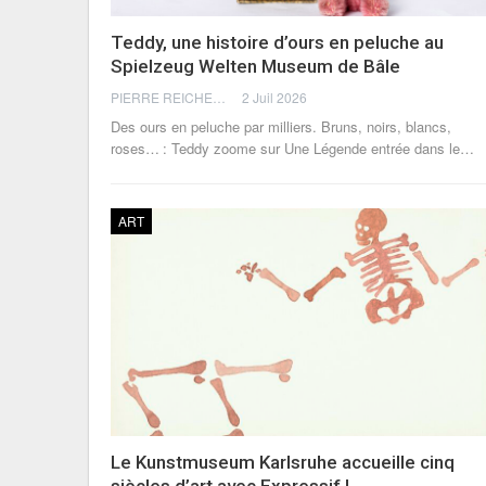
Teddy, une histoire d’ours en peluche au
Spielzeug Welten Museum de Bâle
PIERRE REICHERT
2 Juil 2026
Des ours en peluche par milliers. Bruns, noirs, blancs,
roses… : Teddy zoome sur Une Légende entrée dans le
…
ART
Le Kunstmuseum Karlsruhe accueille cinq
siècles d’art avec Expressif !