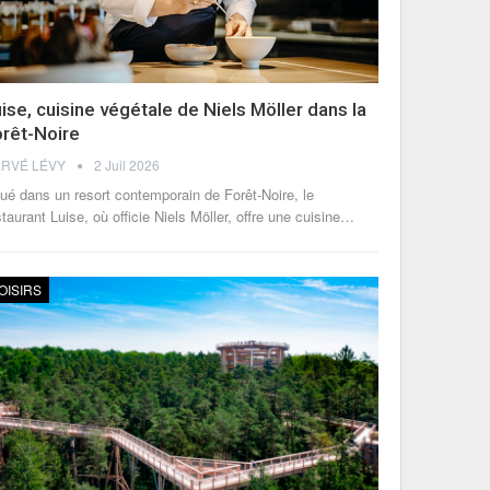
ise, cuisine végétale de Niels Möller dans la
orêt-Noire
RVÉ LÉVY
2 Juil 2026
tué dans un resort contemporain de Forêt-Noire, le
staurant Luise, où officie Niels Möller, offre une cuisine
…
OISIRS