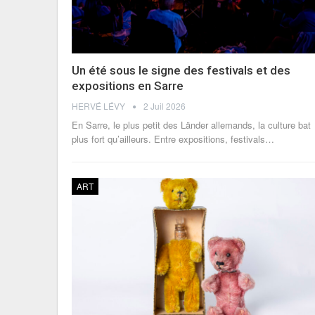
Un été sous le signe des festivals et des
expositions en Sarre
HERVÉ LÉVY
2 Juil 2026
En Sarre, le plus petit des Länder allemands, la culture bat
plus fort qu’ailleurs. Entre expositions, festivals
…
ART