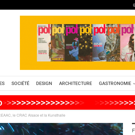
ES
SOCIÉTÉ
DESIGN
ARCHITECTURE
GASTRONOMIE
o
>
>
>
>
>
>
>
>
>
>
>
>
>
>
>
>
>
>
>
>
>
>
>
>
>
e CEAAC, le CRAC Alsace et la Kunsthalle
F