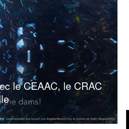
 avec le CEAAC, le CRAC
lle
artist, Commonwealth and Council (Los Angeles/Mexico City) & Instituto de Visión (Bogotá/NYC)