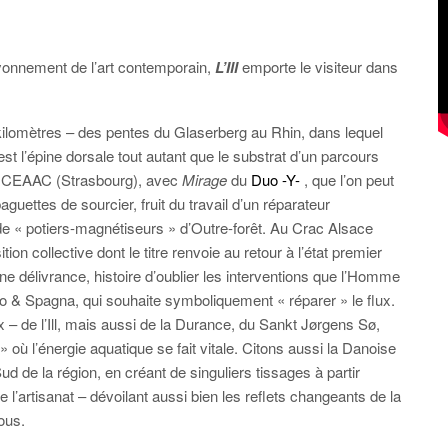
rayonnement de l’art contemporain,
L’Ill
emporte le visiteur dans
.
kilomètres – des pentes du Glaserberg au Rhin, dans lequel
le est l’épine dorsale tout autant que le substrat d’un parcours
e CEAAC (Strasbourg), avec
Mirage
du
Duo -Y-
, que l’on peut
uettes de sourcier, fruit du travail d’un réparateur
de « potiers-magnétiseurs » d’Outre-forêt. Au Crac Alsace
ition collective dont le titre renvoie au retour à l’état premier
une délivrance, histoire d’oublier les interventions que l’Homme
retto & Spagna, qui souhaite symboliquement « réparer » le flux.
 – de l’Ill, mais aussi de la Durance, du Sankt Jørgens Sø,
 où l’énergie aquatique se fait vitale. Citons aussi la Danoise
ud de la région, en créant de singuliers tissages à partir
 l’artisanat – dévoilant aussi bien les reflets changeants de la
sous.