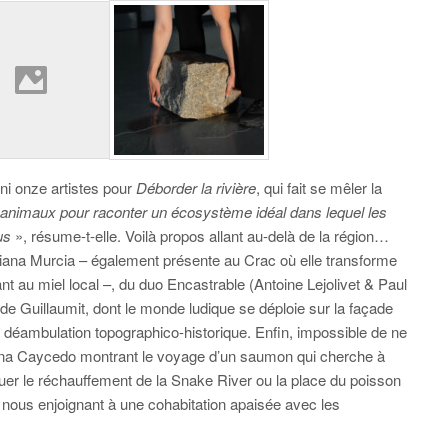
i onze artistes pour
Déborder la rivière
, qui fait se mêler la
 animaux pour raconter un écosystème idéal dans lequel les
dus
», résume-t-elle. Voilà propos allant au-delà de la région…
riana Murcia – également présente au Crac où elle transforme
lant au miel local –, du duo Encastrable (Antoine Lejolivet & Paul
de Guillaumit, dont le monde ludique se déploie sur la façade
e déambulation topographico-historique. Enfin, impossible de ne
lina Caycedo montrant le voyage d’un saumon qui cherche à
er le réchauffement de la Snake River ou la place du poisson
 nous enjoignant à une cohabitation apaisée avec les