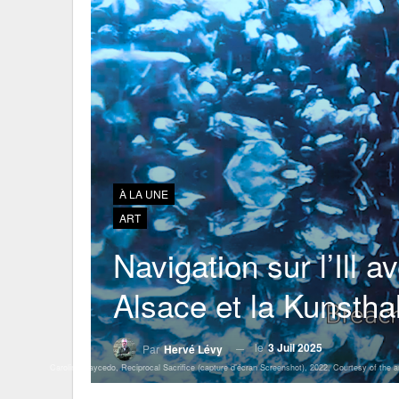
À LA UNE
ART
Navigation sur l’Ill
Alsace et la Kunstha
le
3 Juil 2025
Par
Hervé Lévy
Carolina Caycedo, Reciprocal Sacrifice (capture d’écran Screenshot), 2022, Courtesy of the 