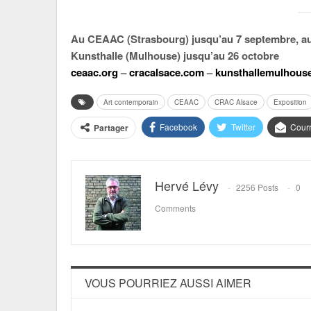
Au CEAAC (Strasbourg) jusqu’au 7 septembre, au 
Kunsthalle (Mulhouse) jusqu’au 26 octobre
ceaac.org
–
cracalsace.com
–
kunsthallemulhous
Art contemporain
CEAAC
CRAC Alsace
Exposition
Facebook
Twitter
Courr
Partager
Hervé Lévy
2256 Posts
0
Comments
VOUS POURRIEZ AUSSI AIMER