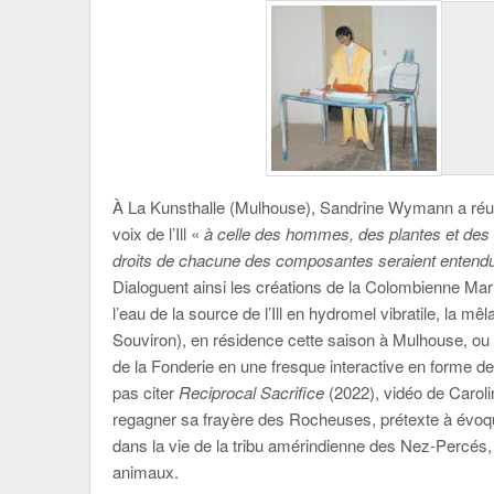
À La Kunsthalle (Mulhouse), Sandrine Wymann a réun
voix de l’Ill «
à celle des hommes, des plantes et des
droits de chacune des composantes seraient enten
Dialoguent ainsi les créations de la Colombienne Ma
l’eau de la source de l’Ill en hydromel vibratile, la mê
Souviron), en résidence cette saison à Mulhouse, ou 
de la Fonderie en une fresque interactive en forme d
pas citer
Reciprocal Sacrifice
(2022), vidéo de Caro
regagner sa frayère des Rocheuses, prétexte à évoqu
dans la vie de la tribu amérindienne des Nez-Percés,
animaux.