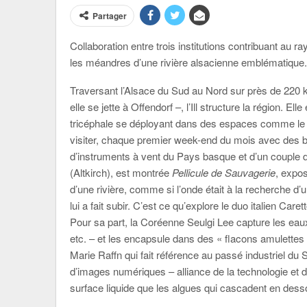
Partager
Collaboration entre trois institutions contribuant au 
les méandres d’une rivière alsacienne emblématique
Traversant l’Alsace du Sud au Nord sur près de 220 
elle se jette à Offendorf –, l’Ill structure la région. El
tricéphale se déployant dans des espaces comme l
visiter, chaque premier week-end du mois avec des bag
d’instruments à vent du Pays basque et d’un couple 
(Altkirch), est montrée
Pellicule de Sauvagerie
, expos
d’une rivière, comme si l’onde était à la recherche d’
lui a fait subir. C’est ce qu’explore le duo italien Ca
Pour sa part, la Coréenne Seulgi Lee capture les eaux
etc. – et les encapsule dans des « flacons amulettes »
Marie Raffn qui fait référence au passé industriel du S
d’images numériques – alliance de la technologie et de
surface liquide que les algues qui cascadent en des