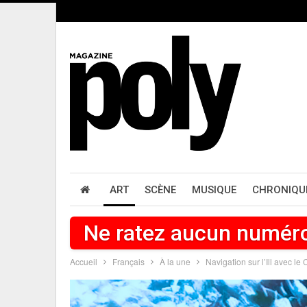
ART
SCÈNE
MUSIQUE
CHRONIQU
Ne ratez aucun numér
Accueil
Français
À la une
Navigation sur l’Ill avec l