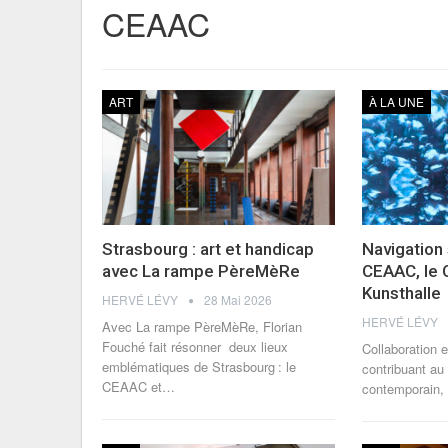
CEAAC
ART
À LA UNE
Strasbourg : art et handicap
Navigation s
avec La rampe PèreMèRe
CEAAC, le 
Kunsthalle
HERVÉ LÉVY
28 Mai 2026
HERVÉ LÉVY
Avec La rampe PèreMèRe, Florian
Fouché fait résonner deux lieux
Collaboration e
emblématiques de Strasbourg : le
contribuant au
CEAAC et
…
contemporain, L