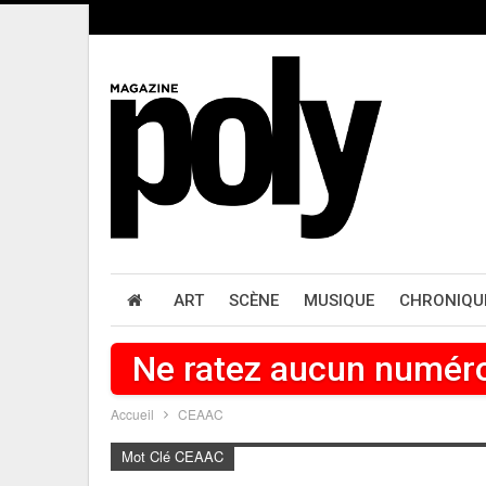
ART
SCÈNE
MUSIQUE
CHRONIQU
Ne ratez aucun numér
Accueil
CEAAC
Mot Clé CEAAC