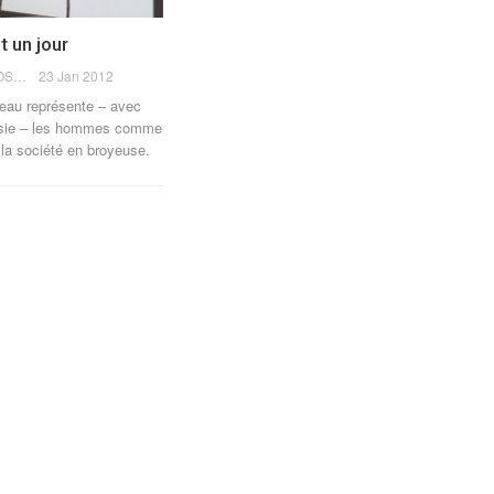
t un jour
EMMANUEL DOSDA
23 Jan 2012
au représente – avec
ésie – les hommes comme
 la société en broyeuse.