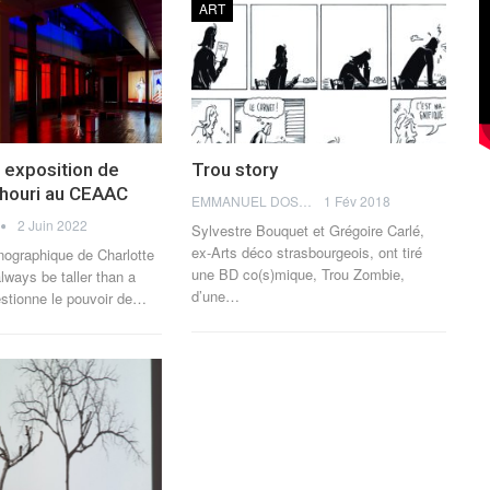
ART
e exposition de
Trou story
Khouri au CEAAC
EMMANUEL DOSDA
1 Fév 2018
2 Juin 2022
Sylvestre Bouquet et Grégoire Carlé,
ex-Arts déco strasbourgeois, ont tiré
nographique de Charlotte
une BD co(s)mique, Trou Zombie,
always be taller than a
d’une…
tionne le pouvoir de
…