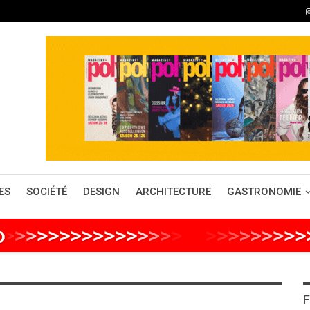
ES
SOCIÉTÉ
DESIGN
ARCHITECTURE
GASTRONOMIE
o
>
>
>
>
>
>
>
>
>
>
>
>
>
>
>
>
>
>
>
>
>
>
>
>
>
F