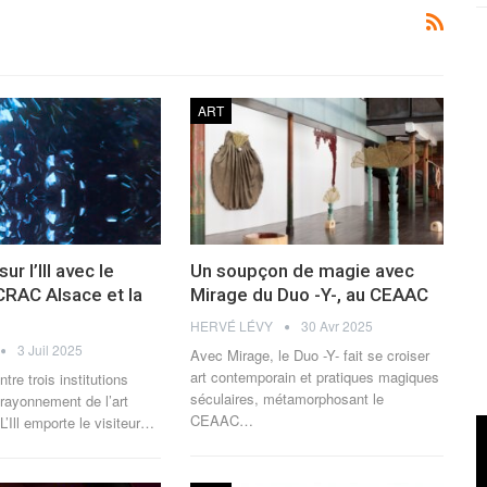
ART
ur l’Ill avec le
Un soupçon de magie avec
CRAC Alsace et la
Mirage du Duo -Y-, au CEAAC
HERVÉ LÉVY
30 Avr 2025
3 Juil 2025
Avec Mirage, le Duo -Y- fait se croiser
art contemporain et pratiques magiques
ntre trois institutions
séculaires, métamorphosant le
 rayonnement de l’art
CEAAC…
’Ill emporte le visiteur…