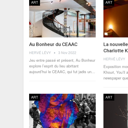
ART
ART
Au Bonheur du CEAAC
La nouvell
Charlotte 
HERVÉ LÉVY
3 Nov 2022
HERVÉ LÉVY
Jeu entre passé et présent, Au Bonheur
explore l’esprit du lieu abritant
Exposition mo
aujourd’hui le CEAAC, qui fut jadis un
…
Khouri, You’ll 
newspaper ques
ART
ART