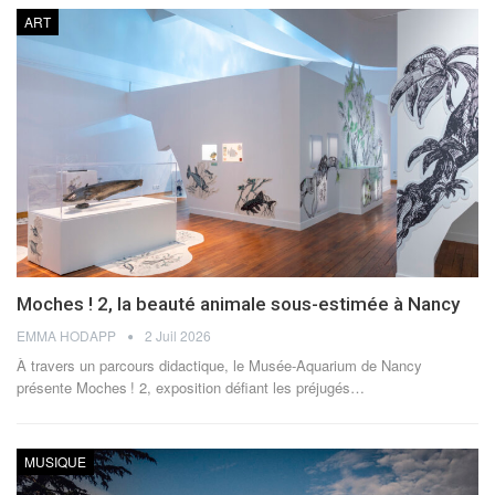
ART
Moches ! 2, la beauté animale sous-estimée à Nancy
EMMA HODAPP
2 Juil 2026
À travers un parcours didactique, le Musée-Aquarium de Nancy
présente Moches ! 2, exposition défiant les préjugés
…
MUSIQUE