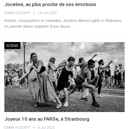
Joceline, au plus proche de ses émotions
EMMA HODAPP
16 Juil 2025
Autrice, compositrice et interprète, Joceline délivre Lights in Darkness,
un premier album empreint d’une douce
…
SCÈNE
Joyeux 10 ans au FARSe, à Strasbourg
EMMA HODAPP
3 Juil 2025