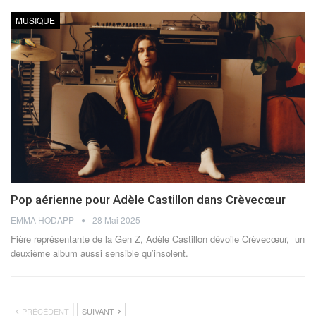
MUSIQUE
Pop aérienne pour Adèle Castillon dans Crèvecœur
EMMA HODAPP
28 Mai 2025
Fière représentante de la Gen Z, Adèle Castillon dévoile Crèvecœur, un
deuxième album aussi sensible qu’insolent.
PRÉCÉDENT
SUIVANT