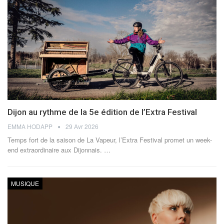
Dijon au rythme de la 5e édition de l’Extra Festival
EMMA HODAPP
29 Avr 2026
Temps fort de la saison de La Vapeur, l’Extra Festival promet un week-
end extraordinaire aux Dijonnais.
…
MUSIQUE