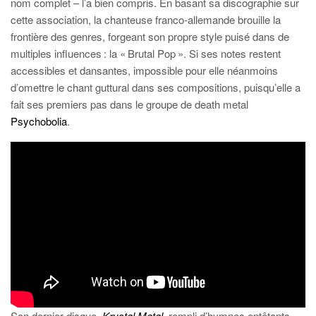
nom complet – l’a bien compris. En basant sa discographie sur
cette association, la chanteuse franco-allemande brouille la
frontière des genres, forgeant son propre style puisé dans de
multiples influences : la « Brutal Pop ». Si ses notes restent
accessibles et dansantes, impossible pour elle néanmoins
d’omettre le chant guttural dans ses compositions, puisqu’elle a
fait ses premiers pas dans le groupe de death metal
Psychobolia
.
Son dernier disque,
Krystal Metal
, rempli d’hymnes entêtants,