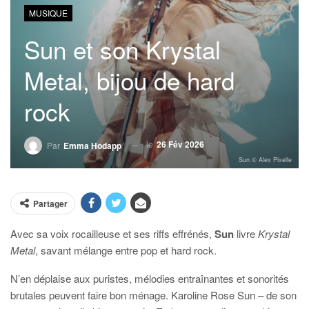
MUSIQUE
Sun et son Krystal
Metal, bijou de hard
rock
le
26 Fév 2026
Par
Emma Hodapp
Sun © Alex Pixelle
Partager
Avec sa voix rocailleuse et ses riffs effrénés,
Sun
livre
Krystal
Metal
, savant mélange entre pop et hard rock.
N’en déplaise aux puristes, mélodies entraînantes et sonorités
brutales peuvent faire bon ménage. Karoline Rose Sun – de son