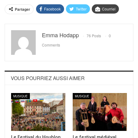
Facebook
Twitter
Courriel
Partager
Emma Hodapp
76 Posts
0
Comments
VOUS POURRIEZ AUSSI AIMER
MUSIQUE
MUSIQUE
Le Festival du Houblon
Le festival médiéval