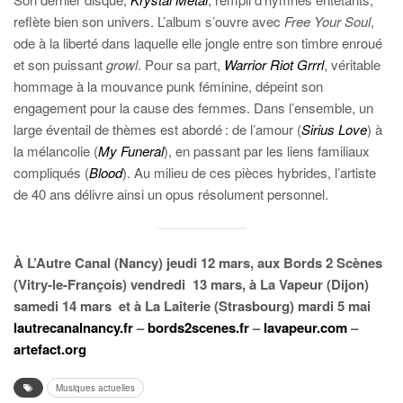
reflète bien son univers. L’album s’ouvre avec
Free Your Soul
,
ode à la liberté dans laquelle elle jongle entre son timbre enroué
et son puissant
growl
. Pour sa part,
Warrior Riot Grrrl
, véritable
hommage à la mouvance punk féminine, dépeint son
engagement pour la cause des femmes. Dans l’ensemble, un
large éventail de thèmes est abordé : de l’amour (
Sirius Love
) à
la mélancolie (
My Funeral
), en passant par les liens familiaux
compliqués (
Blood
). Au milieu de ces pièces hybrides, l’artiste
de 40 ans délivre ainsi un opus résolument personnel.
À L’Autre Canal (Nancy) jeudi 12 mars, aux Bords 2 Scènes
(Vitry-le-François) vendredi
13 mars, à La Vapeur (Dijon)
samedi 14 mars
et à La Laiterie (Strasbourg) mardi 5 mai
lautrecanalnancy.fr
–
bords2scenes.fr
–
lavapeur.com
–
artefact.org
Musiques actuelles