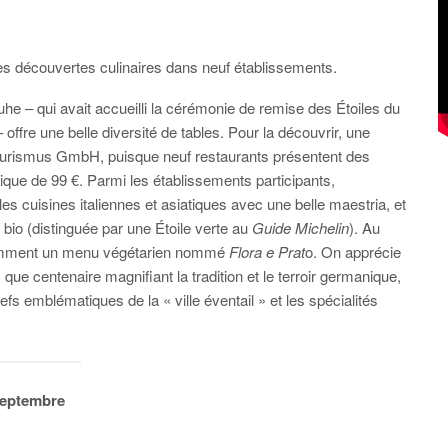
lies découvertes culinaires dans neuf établissements.
 – qui avait accueilli la cérémonie de remise des Étoiles du
offre une belle diversité de tables. Pour la découvrir, une
Tourismus GmbH, puisque neuf restaurants présentent des
que de 99 €. Parmi les établissements participants,
 les cuisines italiennes et asiatiques avec une belle maestria, et
bio (distinguée par une Étoile verte au
Guide Michelin
). Au
notamment un menu végétarien nommé
Flora e Prat
o. On apprécie
s que centenaire magnifiant la tradition et le terroir germanique,
emblématiques de la « ville éventail » et les spécialités
 septembre