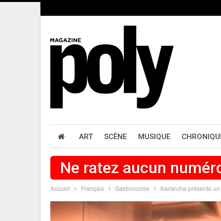
ART
SCÈNE
MUSIQUE
CHRONIQU
Ne ratez aucun numér
Accueil
Français
Gastronomie
Karlsruhe présente un