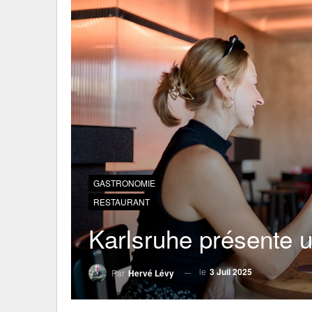
GASTRONOMIE
RESTAURANT
Karlsruhe présente u
le
3 Juil 2025
Par
Hervé Lévy