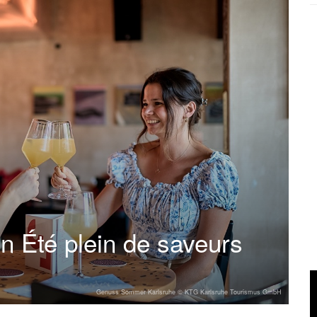
n Été plein de saveurs
Genuss Sommer Karlsruhe © KTG Karlsruhe Tourismus GmbH