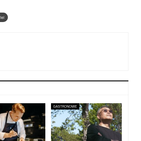
iel
E
GASTRONOMIE