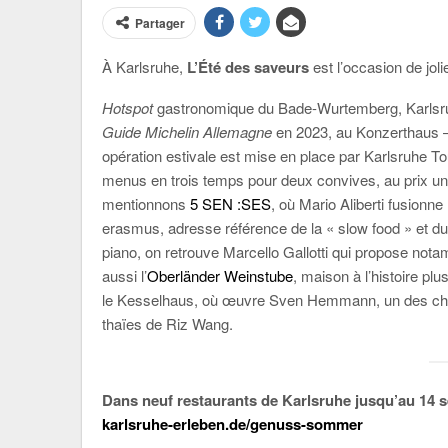
Partager
À Karlsruhe,
L’Été des saveurs
est l’occasion de jo
Hotspot
gastronomique du Bade-Wurtemberg, Karlsruhe
Guide Michelin Allemagne
en 2023, au Konzerthaus – 
opération estivale est mise en place par Karlsruhe 
menus en trois temps pour deux convives, au prix uni
mentionnons
5 SEN :SES
, où Mario Aliberti fusionne
erasmus, adresse référence de la « slow food » et du 
piano, on retrouve Marcello Gallotti qui propose 
aussi l’
Oberländer Weinstube
, maison à l’histoire plu
le Kesselhaus, où œuvre Sven Hemmann, un des chefs 
thaïes de Riz Wang.
Dans neuf restaurants de Karlsruhe jusqu’au 14
karlsruhe-erleben.de/genuss-sommer