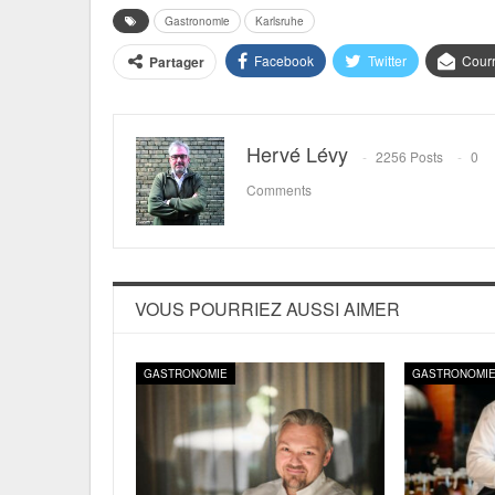
Gastronomie
Karlsruhe
Facebook
Twitter
Courr
Partager
Hervé Lévy
2256 Posts
0
Comments
VOUS POURRIEZ AUSSI AIMER
GASTRONOMIE
GASTRONOMI