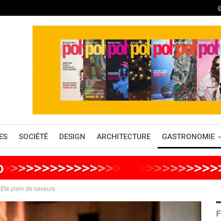
ES
SOCIÉTÉ
DESIGN
ARCHITECTURE
GASTRONOMIE
o
>
>
>
>
>
>
>
>
>
>
>
>
>
>
>
>
>
>
>
>
>
>
>
>
 Été plein de saveurs
F