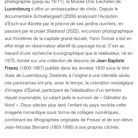
photographie (jusqu’au 16/11), le Musée Draï Eechelen de
Luxembourg
s’offre un ambassadeur de choix. Depuis le
documentaire
Schrebergaart
(2009) analysant l’évolution
d’Esch-sur-Alzette par le prisme de ses jardins ouvriers, en
passant par le projet
Stadrand
(2022), excursion photographique
aux frontières de la capitale grand-ducale, Yann Tonnar s’est en
effet érigé en observateur attentif du paysage local. C’est au
hasard d’une recherche iconographique que le réalisateur, né en
1975, tombe sur une collection de dessins de
Jean-Baptiste
Fresez
(1800-1867) publiés dans les années 1830 sous le titre
Vues de Luxembourg
. Destinés à l’origine à une clientèle aisée,
ces panoramas ont pris, avec le temps, la coloration nostalgique
d’images d’Épinal, participant de l’idéalisation d’un territoire
réputé imprenable, lui valant jadis le surnom de « Gibraltar du
Nord ». Deux siècles plus tard, l’enfant du pays revisite cette
imagerie romantique sous forme de collages numériques,
combinant les lithographies originales de Fresez et de son élève
Jean-Nicolas Bernard (1803-1866) à ses propres clichés.