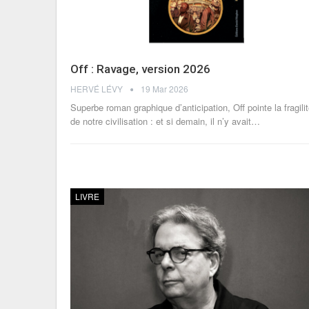
Off : Ravage, version 2026
HERVÉ LÉVY
19 Mar 2026
Superbe roman graphique d’anticipation, Off pointe la fragili
de notre civilisation : et si demain, il n’y avait
…
LIVRE