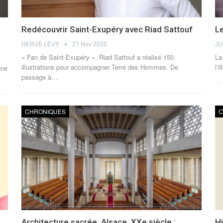
Redécouvrir Saint-Exupéry avec Riad Sattouf
Le
HERVÉ LÉVY
27 Nov 2025
« Fan de Saint-Exupéry », Riad Sattouf a réalisé 150
La
illustrations pour accompagner Terre des Hommes. De
l’
une
passage à
…
CHRONIQUES
C
Architecture sacrée. Alsace, XXe siècle :
Hi