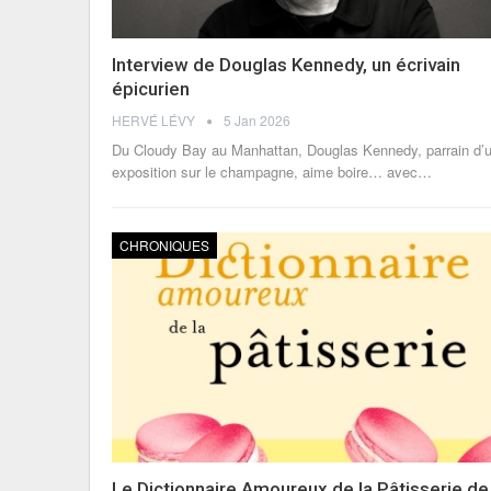
Interview de Douglas Kennedy, un écrivain
épicurien
HERVÉ LÉVY
5 Jan 2026
Du Cloudy Bay au Manhattan, Douglas Kennedy, parrain d’
exposition sur le champagne, aime boire… avec
…
CHRONIQUES
Le Dictionnaire Amoureux de la Pâtisserie de