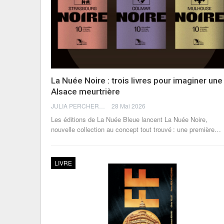
La Nuée Noire : trois livres pour imaginer une
Alsace meurtrière
JULIA PERCHERON
28 Mai 2026
Les éditions de La Nuée Bleue lancent La Nuée Noire,
nouvelle collection au concept tout trouvé : une première
…
LIVRE