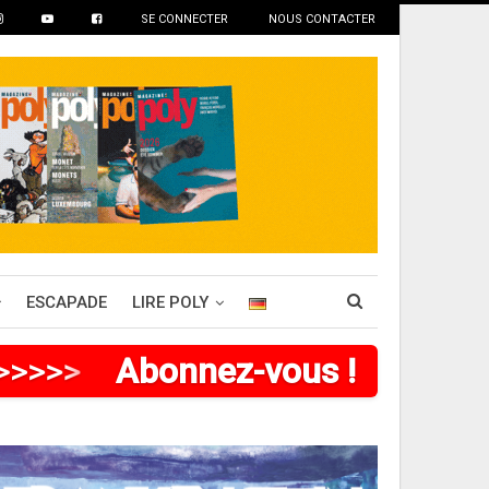
SE CONNECTER
NOUS CONTACTER
ESCAPADE
LIRE POLY
>
>
>
>
>
>
Abonnez-vous !