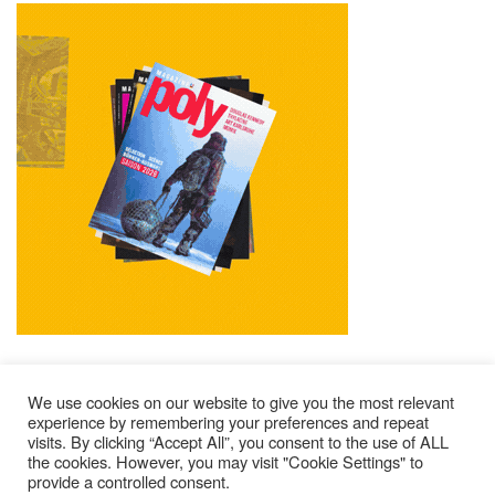
We use cookies on our website to give you the most relevant
experience by remembering your preferences and repeat
visits. By clicking “Accept All”, you consent to the use of ALL
Mentions Légales
Contacts
Où Trouver Poly ?
the cookies. However, you may visit "Cookie Settings" to
provide a controlled consent.
Lire Les Anciens N°
S’abonner À Poly
Qui Sommes-Nous ?