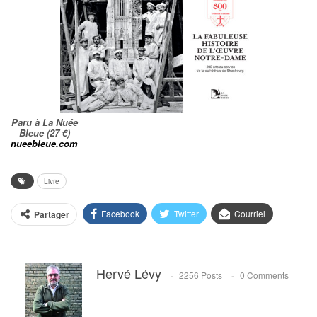
Paru à La Nuée
Bleue (27 €)
nueebleue.com
Livre
Facebook
Twitter
Courriel
Partager
Hervé Lévy
2256 Posts
0 Comments