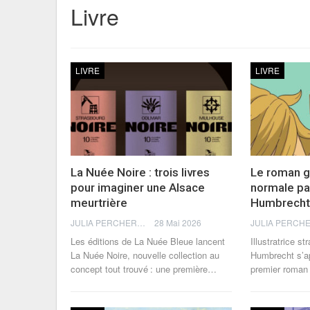
Livre
LIVRE
LIVRE
La Nuée Noire : trois livres
Le roman g
pour imaginer une Alsace
normale par
meurtrière
Humbrech
JULIA PERCHERON
28 Mai 2026
Les éditions de La Nuée Bleue lancent
Illustratrice s
La Nuée Noire, nouvelle collection au
Humbrecht s’ap
concept tout trouvé : une première
…
premier roman 