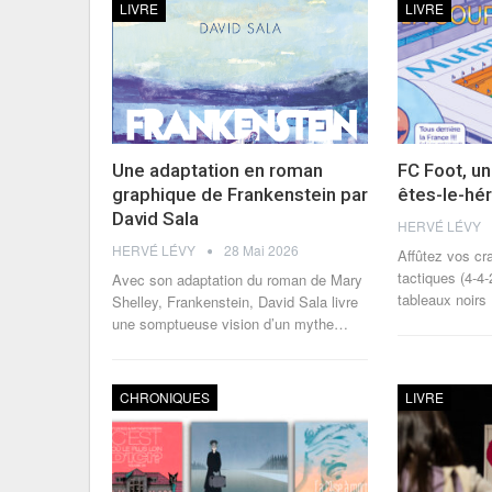
LIVRE
LIVRE
Une adaptation en roman
FC Foot, un
graphique de Frankenstein par
êtes-le-hér
David Sala
HERVÉ LÉVY
HERVÉ LÉVY
28 Mai 2026
Affûtez vos cr
tactiques (4-4-
Avec son adaptation du roman de Mary
tableaux noirs
Shelley, Frankenstein, David Sala livre
une somptueuse vision d’un mythe
…
CHRONIQUES
LIVRE