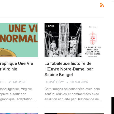
LIVRE
raphique Une Vie
La fabuleuse histoire de
 Virginie
l’Œuvre Notre-Dame, par
t
Sabine Bengel
JULIA PERCHERON
28 Mai 2026
HERVÉ LÉVY
28 Mai 2026
trasbourgeoise, Virginie
Cent images sélectionnées avec soin
prête à sortir son
sont ici réunies et commentées avec
graphique. Adaptation
…
érudition et clarté par l’historienne de
…