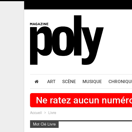
ART
SCÈNE
MUSIQUE
CHRONIQU
Ne ratez aucun numér
Accueil
Livre
Mot Clé Livre