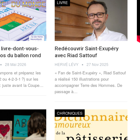
LIVRE
 livre-dont-vous-
Redécouvrir Saint-Exupéry
os du ballon rond
avec Riad Sattouf
28 Mai 2026
HERVÉ LÉVY
27 Nov 2025
ampons et préparez les
« Fan de Saint-Exupéry », Riad Sattouf
2 ou 4-2-3-1 ?) sur les
a réalisé 150 illustrations pour
 : juste avant la Coupe
…
accompagner Terre des Hommes. De
passage à
…
CHRONIQUES