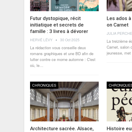
Futur dystopique, récit
Les ados à 
initiatique et secrets de
on Carnet
famille : 3 livres à dévorer
HERVÉ LÉVY
30 Oct 2025
La treizième éd
Carnet, salon de
La rédaction vous conseille deux
jeunesse, met 
romans graphiques et une BD afin de
lutter contre ce morne automne : C'est
où, le
…
CHRONIQUES
CHRONIQUE
Architecture sacrée. Alsace,
Histoire e