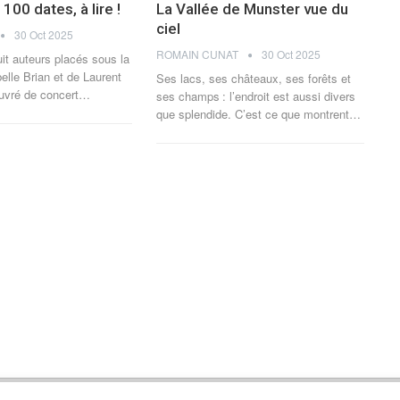
100 dates, à lire !
La Vallée de Munster vue du
ciel
30 Oct 2025
ROMAIN CUNAT
30 Oct 2025
uit auteurs placés sous la
belle Brian et de Laurent
Ses lacs, ses châteaux, ses forêts et
uvré de concert
…
ses champs : l’endroit est aussi divers
que splendide. C’est ce que montrent
…