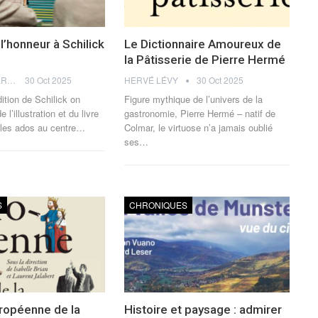
l’honneur à Schilick
Le Dictionnaire Amoureux de
la Pâtisserie de Pierre Hermé
JULIA PERCHERON
30 Oct 2025
HERVÉ LÉVY
30 Oct 2025
ition de Schilick on
Figure mythique de l’univers de la
 l’illustration et du livre
gastronomie, Pierre Hermé – natif de
les ados au centre
…
Colmar, le virtuose n’a jamais oublié
ses
…
S
CHRONIQUES
uropéenne de la
Histoire et paysage : admirer