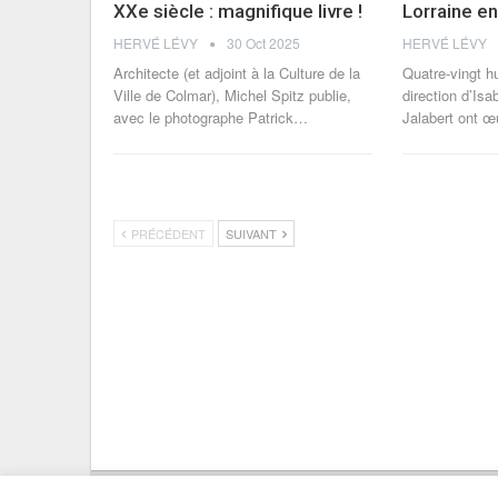
XXe siècle : magnifique livre !
Lorraine en 
HERVÉ LÉVY
30 Oct 2025
HERVÉ LÉVY
Architecte (et adjoint à la Culture de la
Quatre-vingt h
Ville de Colmar), Michel Spitz publie,
direction d’Isa
avec le photographe Patrick
…
Jalabert ont œ
PRÉCÉDENT
SUIVANT