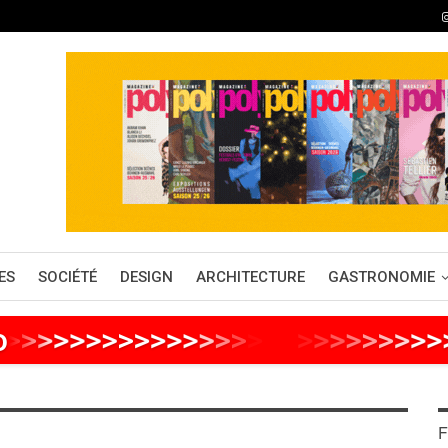
ES
SOCIÉTÉ
DESIGN
ARCHITECTURE
GASTRONOMIE
o
>
>
>
>
>
>
>
>
>
>
>
>
>
>
>
>
>
>
>
>
>
>
>
>
F