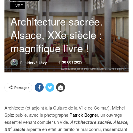
LIVRE
Architecture sacrée.
Alsace, XXe siècle :
magnifique livre !
le
30 Oct 2025
Par
Hervé Lévy
Synaguogue de la Paix Strasbourg © Patrick Bogner
Partager
Architecte (et adjoint à la Culture de la Ville de Colmar), Michel
Spitz publie, avec le photographe
Patrick Bogner
, un ouvrage
essentiel venant combler un vide.
Architecture sacrée. Alsace,
e
XX
siècle
arpente en effet un territoire mal connu, rassemblant