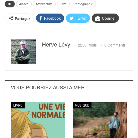
Alsace
Architecture
Livre
Photographie
Facebook
Twitter
Courriel
Partager
Hervé Lévy
2256 Posts
0 Comments
VOUS POURRIEZ AUSSI AIMER
LIVRE
MUSIQUE