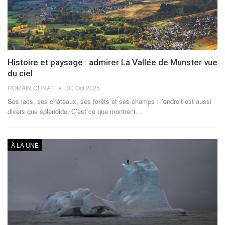
Histoire et paysage : admirer La Vallée de Munster vue
du ciel
ROMAIN CUNAT
30 Oct 2025
Ses lacs, ses châteaux, ses forêts et ses champs : l’endroit est aussi
divers que splendide. C’est ce que montrent
…
À LA UNE