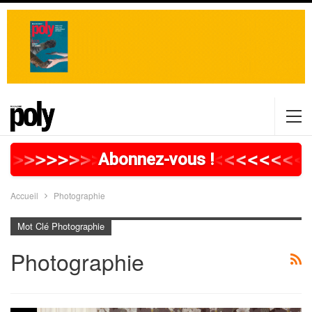
>
>
>
>
>
>
>
>
>
>
>
>
>
>
>
>
>
<
<
<
<
<
<
<
<
<
Abonnez-vous !
Accueil
Photographie
Mot Clé Photographie
Photographie