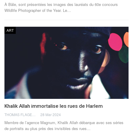
À Bâle, sont présentées les images des lauréats du 60e concours
Wildlife Photographer of the Year.
Le
…
ART
Khalik Allah immortalise les rues de Harlem
THOMAS FLAGEL
28 Mar 2024
Membre de l’agence Magnum, Khalik Allah débarque avec ses séries
de portraits au plus près des invisibles des rues
…