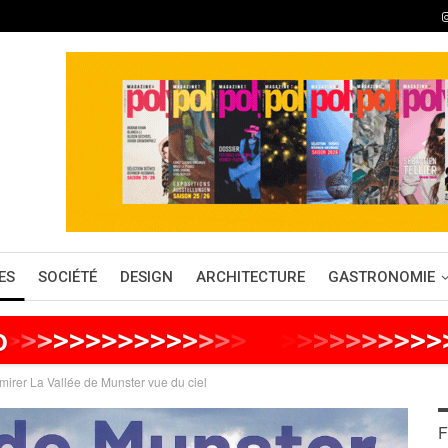
ES
SOCIÉTÉ
DESIGN
ARCHITECTURE
GASTRONOMIE
o
>
>
>
>
>
>
>
>
>
>
>
>
>
>
>
>
>
>
>
>
>
>
>
>
>
dmirer La Vallée de Munster vue du ciel
F