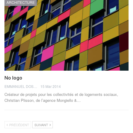
ARCHITECTURE
No logo
EMMANUEL DOSDA
15 Mar 2014
Créateur de projets pour les collectivités et de logements sociaux,
Christian Plisson, de l’agence Mongiello &…
PRÉCÉDENT
SUIVANT