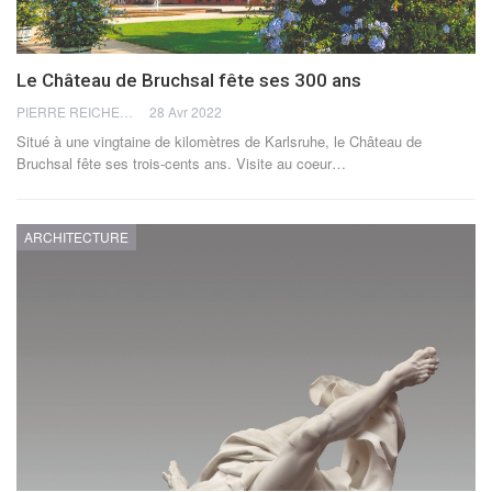
Le Château de Bruchsal fête ses 300 ans
PIERRE REICHERT
28 Avr 2022
Situé à une vingtaine de kilomètres de Karlsruhe, le Château de
Bruchsal fête ses trois-cents ans. Visite au coeur
…
ARCHITECTURE