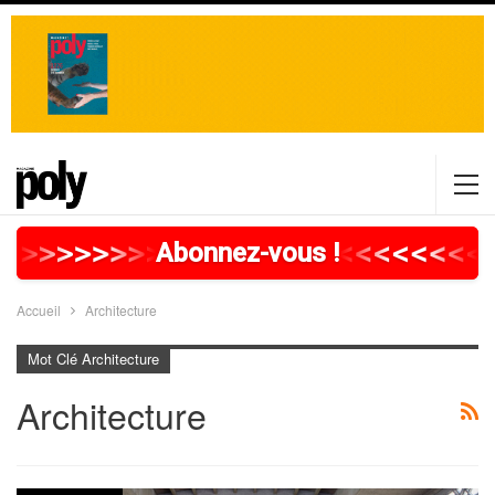
>
>
>
>
>
>
>
>
>
>
>
>
>
>
>
>
>
<
<
<
<
<
<
<
<
<
Abonnez-vous !
Accueil
Architecture
Mot Clé Architecture
Architecture