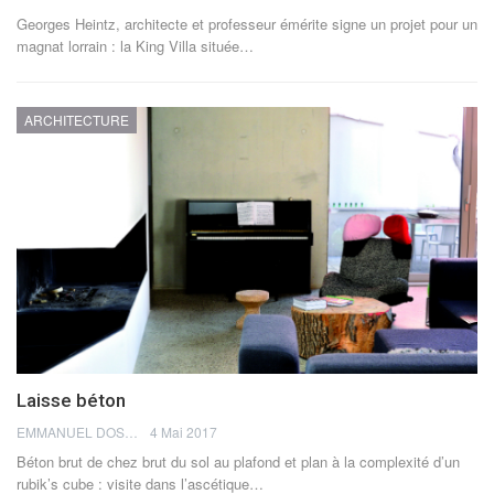
Georges Heintz, architecte et professeur émérite signe un projet pour un
magnat lorrain : la King Villa située…
ARCHITECTURE
Laisse béton
EMMANUEL DOSDA
4 Mai 2017
Béton brut de chez brut du sol au plafond et plan à la complexité d’un
rubik’s cube : visite dans l’ascétique…