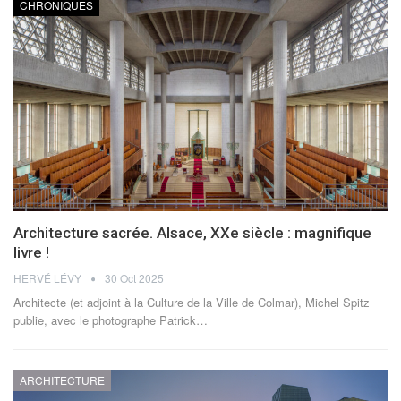
CHRONIQUES
Architecture sacrée. Alsace, XXe siècle : magnifique
livre !
HERVÉ LÉVY
30 Oct 2025
Architecte (et adjoint à la Culture de la Ville de Colmar), Michel Spitz
publie, avec le photographe Patrick
…
ARCHITECTURE