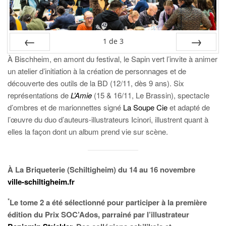
1
de
3
À Bischheim, en amont du festival, le Sapin vert l’invite à animer
PRÉC
SUIV.
un atelier d’initiation à la création de personnages et de
découverte des outils de la BD (12/11, dès 9 ans). Six
représentations de
L’Amie
(15 & 16/11, Le Brassin), spectacle
d’ombres et de marionnettes signé
La Soupe Cie
et adapté de
l’œuvre du duo d’auteurs-illustrateurs Icinori, illustrent quant à
elles la façon dont un album prend vie sur scène.
À La Briqueterie (Schiltigheim) du 14 au 16 novembre
ville-schiltigheim.fr
*
Le tome 2 a été sélectionné pour participer à la première
édition du Prix SOC’Ados, parrainé par l’illustrateur