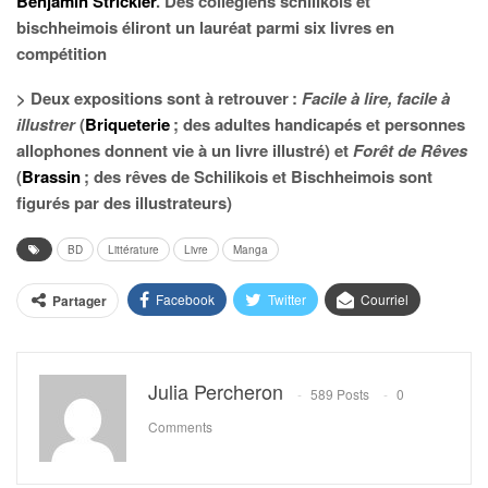
Benjamin Strickler
. Des collégiens schilikois et
bischheimois éliront un lauréat parmi six livres en
compétition
> Deux expositions sont à retrouver :
Facile à lire, facile à
illustrer
(
Briqueterie
; des adultes handicapés et personnes
allophones donnent vie à un livre illustré) et
Forêt de Rêves
(
Brassin
; des rêves de Schilikois et Bischheimois sont
figurés par des illustrateurs)
BD
Littérature
Livre
Manga
Facebook
Twitter
Courriel
Partager
Julia Percheron
589 Posts
0
Comments