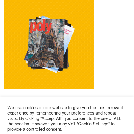
We use cookies on our website to give you the most relevant
experience by remembering your preferences and repeat
visits. By clicking “Accept All”, you consent to the use of ALL
Mentions Légales
Contacts
Où Trouver Poly ?
the cookies. However, you may visit "Cookie Settings" to
Lire Les Anciens N°
S’abonner À Poly
Qui Sommes-Nous ?
provide a controlled consent.