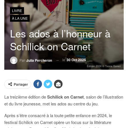
LIVRE
À LA UNE
Les ados à l’honneur à
Schilick on Carnet
le
30 Oct 2025
Par
Julia Percheron
Édition 2024 © Teona Goreci
Partager
La treizième édition de
Schilick on Carnet
, salon de l’illustration
et du livre jeunesse, met les ados au centre du jeu.
Après s’être consacré à la toute petite enfance en 2024, le
festival Schilick on Carnet opère un focus sur la littérature