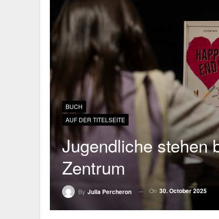
BUCH
AUF DER TITELSEITE
Jugendliche stehen b
Zentrum
On
30. October 2025
By
Julia Percheron