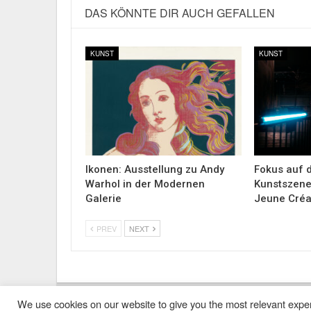
DAS KÖNNTE DIR AUCH GEFALLEN
KUNST
KUNST
Ikonen: Ausstellung zu Andy
Fokus auf d
Warhol in der Modernen
Kunstszene 
Galerie
Jeune Créa
PREV
NEXT
We use cookies on our website to give you the most relevant exper
Impressum
Kontakt
Alle Ausgaben Lesen
POLY