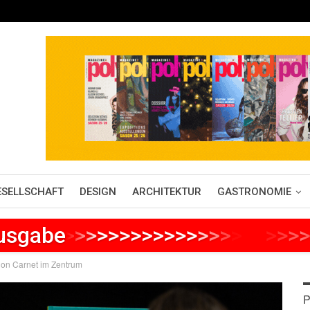
ESELLSCHAFT
DESIGN
ARCHITEKTUR
GASTRONOMIE
Ausgabe
>
>
>
>
>
>
>
>
>
>
>
>
>
>
>
>
>
>
>
>
>
k on Carnet im Zentrum
P