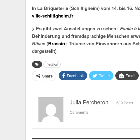
In La Briqueterie (Schiltigheim) vom 14. bis 16. 
ville-schiltigheim.fr
> Es gibt zwei Ausstellungen zu sehen :
Facile à li
Behinderung und fremdsprachige Menschen erwec
Rêv
es (
Brassin
; Träume von Einwohnern aus Schi
dargestellt)
Festival
Facebook
Twitter
Email
Share
Julia Percheron
589 Posts
Comments