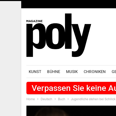
KUNST
BÜHNE
MUSIK
CHRONIKEN
G
Verpassen Sie keine 
Home
Deutsch
Buch
Jugendliche stehen bei Schilic