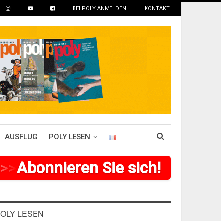
BEI POLY ANMELDEN
KONTAKT
AUSFLUG
POLY LESEN
>
>
>
Abonnieren Sie sich!
>
>
>
>
>
>
OLY LESEN