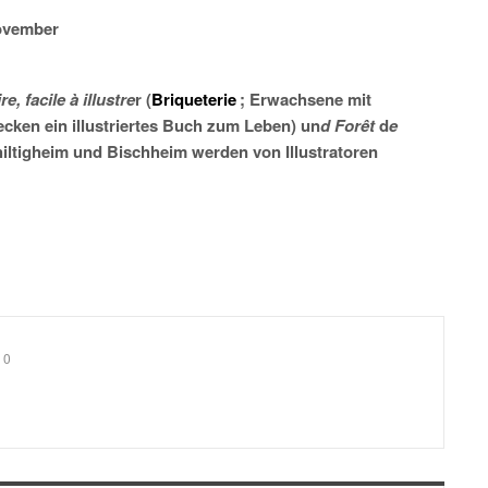
November
re, facile à illustre
r (
Briqueterie
; Erwachsene mit
ken ein illustriertes Buch zum Leben) un
d Forêt
d
e
ltigheim und Bischheim werden von Illustratoren
0