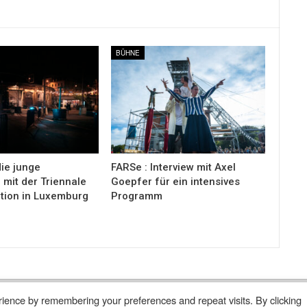
BÜHNE
ie junge
FARSe : Interview mit Axel
mit der Triennale
Goepfer für ein intensives
tion in Luxemburg
Programm
ience by remembering your preferences and repeat visits. By clicking
 Abonnieren
Wer Sind Wir ?