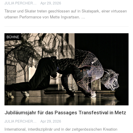
JULIA PERCHERON
Apr 29, 2026
Tänzer und Skater treten geschlossen auf in Skatepark, einer virtuosen
urbanen Performance von Mette Ingvartsen.
…
BÜHNE
Jubiläumsjahr für das Passages Transfestival in Metz
JULIA PERCHERON
Apr 29, 2026
International, interdisziplinär und in der zeitgenössischen Kreation