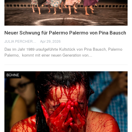
Neuer Schwung für Palermo Palermo von Pina Bausch
JULIA PERCHERON
Apr 29, 2026
Das im Jahr 1989 uraufgeführte Kultstück von Pina Bausch, Palermo
Palermo, kommt mit einer neuen Generation von
…
BÜHNE