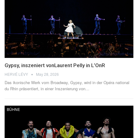
Gypsy, inszeniert vonLaurent Pelly in L’OnR
HERVÉ LÉVY
May 28, 2026
Das ikonische Werk vom Broadway, Gypsy, wird in der Opéra national
du Rhin präsentiert, in einer Inszenierung von
…
BÜHNE