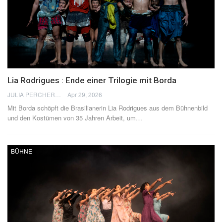
Lia Rodrigues : Ende einer Trilogie mit Borda
JULIA PERCHERON
Apr 29, 2026
Mit Borda schöpft die Brasilianerin Lia Rodrigues aus dem Bühnenbild
und den Kostümen von 35 Jahren Arbeit, um
…
BÜHNE