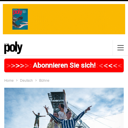
>
>
>
>
>
>
>
>
>
>
>
>
>
>
>
>
>
<
<
<
<
<
<
Abonnieren Sie sich!
Home
Deutsch
Bühne