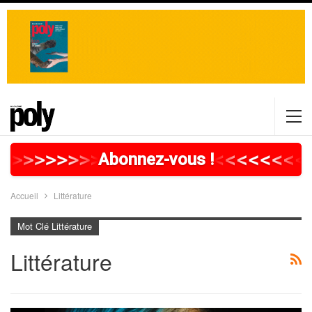
>
>
>
>
>
>
>
>
>
>
>
>
>
>
>
>
>
<
<
<
<
<
<
<
<
Abonnez-vous !
Accueil
Littérature
Mot Clé Littérature
Littérature