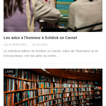
Les ados à l’honneur à Schilick on Carnet
JULIA PERCHERON
30 Oct 2025
La treizième édition de Schilick on Carnet, salon de l’illustration et du
livre jeunesse, met les ados au centre
…
LIVRE