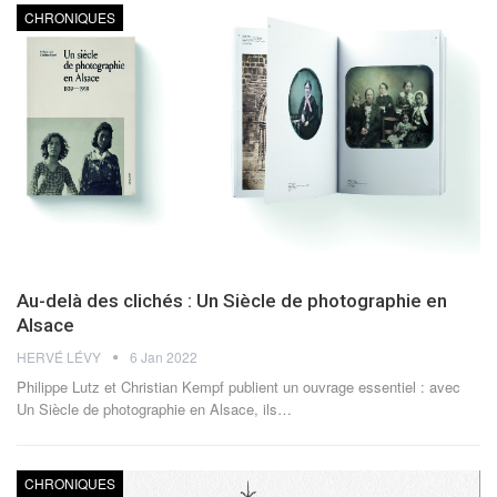
CHRONIQUES
Au-delà des clichés : Un Siècle de photographie en
Alsace
HERVÉ LÉVY
6 Jan 2022
Philippe Lutz et Christian Kempf publient un ouvrage essentiel : avec
Un Siècle de photographie en Alsace, ils
…
CHRONIQUES