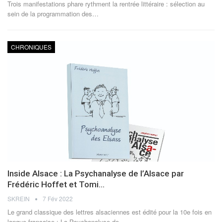
Trois manifestations phare rythment la rentrée littéraire : sélection au
sein de la programmation des
…
CHRONIQUES
Inside Alsace : La Psychanalyse de l’Alsace par
Frédéric Hoffet et Tomi…
SKREIN
7 Fév 2022
Le grand classique des lettres alsaciennes est édité pour la 10e fois en
langue française : La Psychanalyse de
…