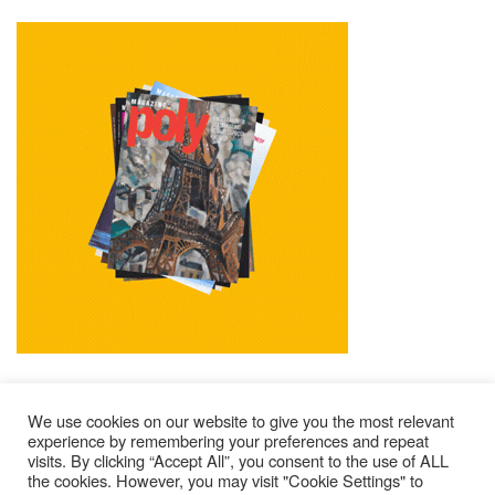
We use cookies on our website to give you the most relevant
experience by remembering your preferences and repeat
visits. By clicking “Accept All”, you consent to the use of ALL
Mentions Légales
Contacts
Où Trouver Poly ?
the cookies. However, you may visit "Cookie Settings" to