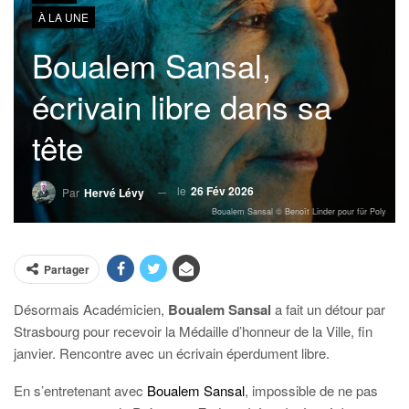
À LA UNE
Boualem Sansal,
écrivain libre dans sa
tête
le
26 Fév 2026
Par
Hervé Lévy
Boualem Sansal © Benoît Linder pour für Poly
Partager
Désormais Académicien,
Boualem Sansal
a fait un détour par
Strasbourg pour recevoir la Médaille d’honneur de la Ville, fin
janvier. Rencontre avec un écrivain éperdument libre.
En s’entretenant avec
Boualem Sansal
, impossible de ne pas