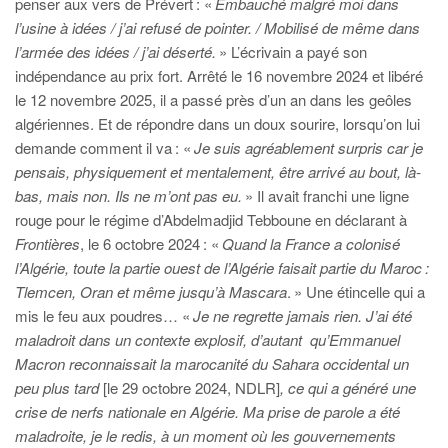
penser aux vers de Prévert : «
Embauché malgré moi dans
l’usine à idées / j’ai refusé de pointer. / Mobilisé de même dans
l’armée des idées / j’ai déserté.
» L’écrivain a payé son
indépendance au prix fort. Arrêté le 16 novembre 2024 et libéré
le 12 novembre 2025, il a passé près d’un an dans les geôles
algériennes. Et de répondre dans un doux sourire, lorsqu’on lui
demande comment il va : «
Je suis agréablement surpris car je
pensais, physiquement et mentalement, être arrivé au bout, là-
bas, mais non. Ils ne m’ont pas eu.
» Il avait franchi une ligne
rouge pour le régime d’Abdelmadjid Tebboune en déclarant à
Frontières
, le 6 octobre 2024 : «
Quand la France a colonisé
l’Algérie, toute la partie ouest de l’Algérie faisait partie du Maroc :
Tlemcen, Oran et même jusqu’à Mascara
.
» Une étincelle qui a
mis le feu aux poudres… «
Je ne regrette jamais rien. J’ai été
maladroit dans un contexte explosif, d’autant
qu’Emmanuel
Macron reconnaissait la marocanité du Sahara occidental un
peu plus tard
[le 29 octobre 2024, NDLR]
, ce qui a généré une
crise de nerfs nationale en Algérie. Ma prise de parole a été
maladroite, je le redis, à un moment où les gouvernements