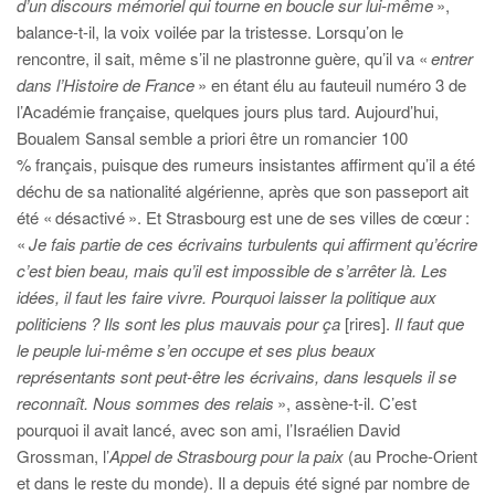
d’un discours mémoriel qui tourne en boucle sur lui-même
»,
balance-t-il, la voix voilée par la tristesse. Lorsqu’on le
rencontre, il sait, même s’il ne plastronne guère, qu’il va «
entrer
dans l’Histoire de France
» en étant élu au fauteuil numéro 3 de
l’Académie française, quelques jours plus tard. Aujourd’hui,
Boualem Sansal semble a priori être un romancier 100
% français, puisque des rumeurs insistantes affirment qu’il a été
déchu de sa nationalité algérienne, après que son passeport ait
été « désactivé ». Et Strasbourg est une de ses villes de cœur :
«
Je fais partie de ces écrivains turbulents qui affirment qu’écrire
c’est bien beau, mais qu’il est impossible de s’arrêter là. Les
idées, il faut les faire vivre. Pourquoi laisser la politique aux
politiciens ? Ils sont les plus mauvais pour ça
[rires].
Il faut que
le peuple lui-même s’en occupe et ses plus beaux
représentants sont peut-être les écrivains, dans lesquels il se
reconnaît. Nous sommes des relais
», assène-t-il. C’est
pourquoi il avait lancé, avec son ami, l’Israélien David
Grossman, l’
Appel de Strasbourg pour la paix
(au Proche-Orient
et dans le reste du monde). Il a depuis été signé par nombre de