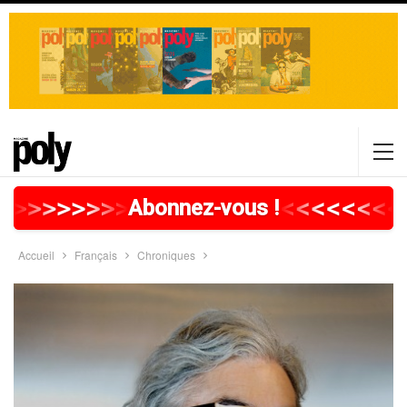
>
>
>
>
>
>
>
>
>
>
>
>
>
>
>
>
>
<
<
<
<
<
<
<
<
Abonnez-vous !
Accueil
Français
Chroniques