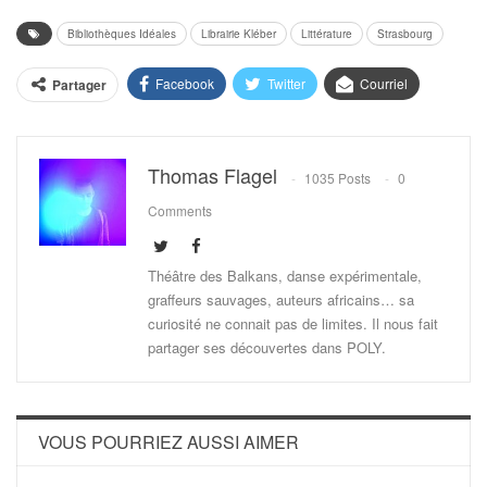
Bibliothèques Idéales
Librairie Kléber
Littérature
Strasbourg
Facebook
Twitter
Courriel
Partager
Thomas Flagel
1035 Posts
0
Comments
Théâtre des Balkans, danse expérimentale,
graffeurs sauvages, auteurs africains… sa
curiosité ne connait pas de limites. Il nous fait
partager ses découvertes dans POLY.
VOUS POURRIEZ AUSSI AIMER