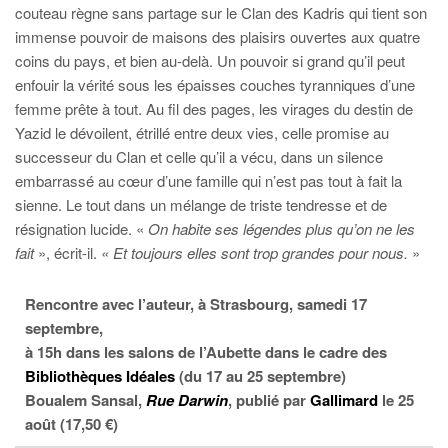
couteau règne sans partage sur le Clan des Kadris qui tient son
immense pouvoir de maisons des plaisirs ouvertes aux quatre
coins du pays, et bien au-delà. Un pouvoir si grand qu’il peut
enfouir la vérité sous les épaisses couches tyranniques d’une
femme prête à tout. Au fil des pages, les virages du destin de
Yazid le dévoilent, étrillé entre deux vies, celle promise au
successeur du Clan et celle qu’il a vécu, dans un silence
embarrassé au cœur d’une famille qui n’est pas tout à fait la
sienne. Le tout dans un mélange de triste tendresse et de
résignation lucide. «
On habite ses légendes plus qu’on ne les
fait
», écrit-il.
« Et toujours elles sont trop grandes pour nous.
»
Rencontre avec l’auteur, à Strasbourg, samedi 17
septembre,
à 15h dans les salons de l’Aubette dans le cadre des
Bibliothèques Idéales
(du 17 au 25 septembre)
Boualem Sansal,
Rue Darwin
, publié par
Gallimard
le 25
août (17,50 €)