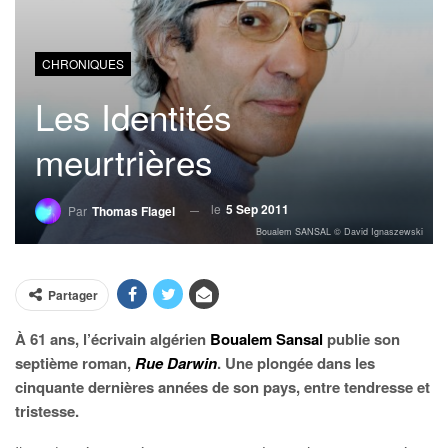
CHRONIQUES
Les Identités
meurtrières
le
5 Sep 2011
Par
Thomas Flagel
Boualem SANSAL © David Ignaszewski
Partager
À 61 ans, l’écrivain algérien
Boualem Sansal
publie son
septième roman,
Rue Darwin
. Une plongée dans les
cinquante dernières années de son pays, entre tendresse et
tristesse.