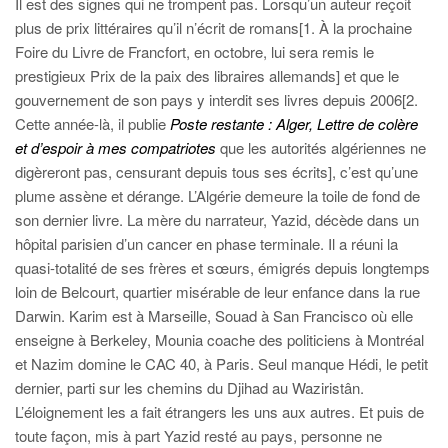
Il est des signes qui ne trompent pas. Lorsqu’un auteur reçoit
plus de prix littéraires qu’il n’écrit de romans[1. À la prochaine
Foire du Livre de Francfort, en octobre, lui sera remis le
prestigieux Prix de la paix des libraires allemands] et que le
gouvernement de son pays y interdit ses livres depuis 2006[2.
Cette année-là, il publie
Poste restante : Alger, Lettre de colère
et d’espoir à mes compatriotes
que les autorités algériennes ne
digèreront pas, censurant depuis tous ses écrits], c’est qu’une
plume assène et dérange. L’Algérie demeure la toile de fond de
son dernier livre. La mère du narrateur, Yazid, décède dans un
hôpital parisien d’un cancer en phase terminale. Il a réuni la
quasi-totalité de ses frères et sœurs, émigrés depuis longtemps
loin de Belcourt, quartier misérable de leur enfance dans la rue
Darwin. Karim est à Marseille, Souad à San Francisco où elle
enseigne à Berkeley, Mounia coache des politiciens à Montréal
et Nazim domine le CAC 40, à Paris. Seul manque Hédi, le petit
dernier, parti sur les chemins du Djihad au Waziristân.
L’éloignement les a fait étrangers les uns aux autres. Et puis de
toute façon, mis à part Yazid resté au pays, personne ne