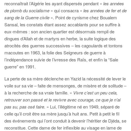
reconnaîtrait l’Algérie les ayant dispersés pendant «
les années
de plomb du socialisme
» qui consacra «
les années de fer et de
sang de la Guerre civile
». Point de cynisme chez Boualem
Sansal, les constats étant assez accablants pour se suffire à
eux-mêmes : son ancien quartier est désormais rempli de
dingues d’Allah et de martyrs en herbe, la suite logique des
atrocités des guerres successives – les cagoulards et tontons
macoutes en 1963, la folie des Seigneurs de guerre à
l’indépendance suivie de l’ivresse des Raïs, et enfin la “Sale
guerre” en 1991.
La perte de sa mère déclenche en Yazid la nécessité de lever le
voile sur sa vie – faite de mensonges, de misère et de solitude –
à la recherche de sa vraie famille. «
Vivre c’est un peu cela,
retrouver son passé et le revivre avec courage, ce que je n’ai
pas su, pas osé faire.
» Lui, l’illégitime né en 1949, séparé de
celle qu’il croit être sa mère jusqu’à huit ans. Petit à petit le fil
des événements qui l’ont conduit à devenir l’héritier de Djéda, se
reconstitue. Cette dame de fer inflexible au visage en lame de