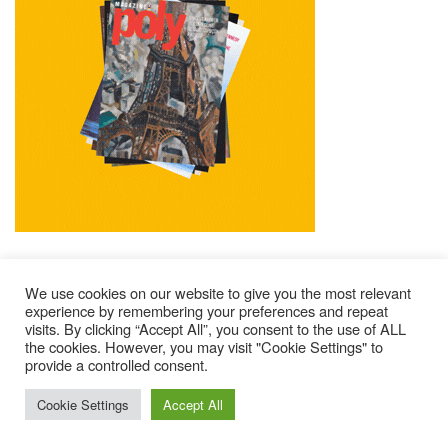
We use cookies on our website to give you the most relevant
experience by remembering your preferences and repeat
visits. By clicking “Accept All”, you consent to the use of ALL
Mentions Légales
Contacts
Où Trouver Poly ?
the cookies. However, you may visit "Cookie Settings" to
Lire Les Anciens N°
S’abonner À Poly
Qui Sommes-Nous ?
provide a controlled consent.
© 2025 – Magazine Poly – BKN
Cookie Settings
Accept All