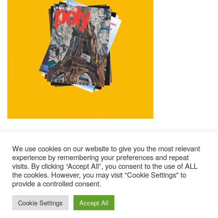
We use cookies on our website to give you the most relevant
experience by remembering your preferences and repeat
visits. By clicking “Accept All”, you consent to the use of ALL
Mentions Légales
Contacts
Où Trouver Poly ?
the cookies. However, you may visit "Cookie Settings" to
Lire Les Anciens N°
S’abonner À Poly
Qui Sommes-Nous ?
provide a controlled consent.
© 2025 – Magazine Poly – BKN
Cookie Settings
Accept All