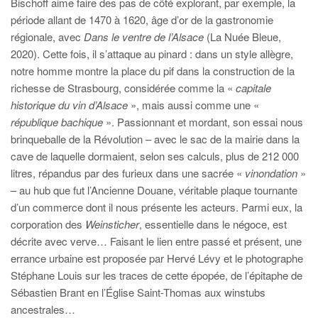
Bischoff aime faire des pas de côté explorant, par exemple, la
période allant de 1470 à 1620, âge d’or de la gastronomie
régionale, avec
Dans le ventre de l’Alsace
(La Nuée Bleue,
2020). Cette fois, il s’attaque au pinard : dans un style allègre,
notre homme montre la place du pif dans la construction de la
richesse de Strasbourg, considérée comme la «
capitale
historique du vin d’Alsace
», mais aussi comme une «
république bachique
». Passionnant et mordant, son essai nous
brinqueballe de la Révolution – avec le sac de la mairie dans la
cave de laquelle dormaient, selon ses calculs, plus de 212 000
litres, répandus par des furieux dans une sacrée «
vinondation
»
– au hub que fut l’Ancienne Douane, véritable plaque tournante
d’un commerce dont il nous présente les acteurs. Parmi eux, la
corporation des
Weinsticher
, essentielle dans le négoce, est
décrite avec verve… Faisant le lien entre passé et présent, une
errance urbaine est proposée par Hervé Lévy et le photographe
Stéphane Louis sur les traces de cette épopée, de l’épitaphe de
Sébastien Brant en l’Église Saint-Thomas aux winstubs
ancestrales…