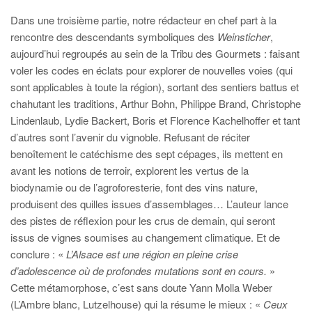
Dans une troisième partie, notre rédacteur en chef part à la
rencontre des descendants symboliques des
Weinsticher
,
aujourd’hui regroupés au sein de la Tribu des Gourmets : faisant
voler les codes en éclats pour explorer de nouvelles voies (qui
sont applicables à toute la région), sortant des sentiers battus et
chahutant les traditions, Arthur Bohn, Philippe Brand, Christophe
Lindenlaub, Lydie Backert, Boris et Florence Kachelhoffer et tant
d’autres sont l’avenir du vignoble. Refusant de réciter
benoîtement le catéchisme des sept cépages, ils mettent en
avant les notions de terroir, explorent les vertus de la
biodynamie ou de l’agroforesterie, font des vins nature,
produisent des quilles issues d’assemblages… L’auteur lance
des pistes de réflexion pour les crus de demain, qui seront
issus de vignes soumises au changement climatique. Et de
conclure : «
L’Alsace est une région en pleine crise
d’adolescence où de profondes mutations sont en cours.
»
Cette métamorphose, c’est sans doute Yann Molla Weber
(L’Ambre blanc, Lutzelhouse) qui la résume le mieux : «
Ceux