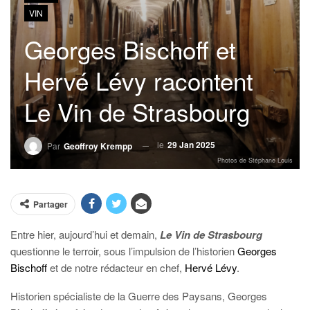
VIN
Georges Bischoff et
Hervé Lévy racontent
Le Vin de Strasbourg
le
29 Jan 2025
Par
Geoffroy Krempp
Photos de Stéphane Louis
Partager
Entre hier, aujourd’hui et demain,
Le Vin de Strasbourg
questionne le terroir, sous l’impulsion de l’historien
Georges
Bischoff
et de notre rédacteur en chef,
Hervé Lévy
.
Historien spécialiste de la Guerre des Paysans, Georges