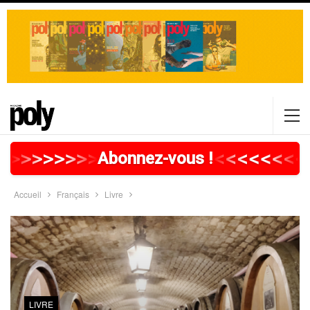
>
>
>
>
>
>
>
>
>
>
>
>
>
>
>
>
>
<
<
<
<
<
<
<
<
Abonnez-vous !
Accueil
Français
Livre
LIVRE