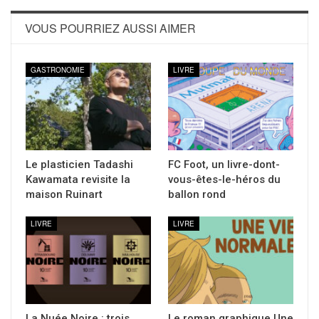
VOUS POURRIEZ AUSSI AIMER
GASTRONOMIE
LIVRE
Le plasticien Tadashi
FC Foot, un livre-dont-
Kawamata revisite la
vous-êtes-le-héros du
maison Ruinart
ballon rond
LIVRE
LIVRE
La Nuée Noire : trois
Le roman graphique Une