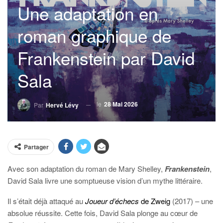
Une adaptation en
roman graphique de
Frankenstein par David
Sala
le
28 Mai 2026
Par
Hervé Lévy
Partager
Avec son adaptation du roman de Mary Shelley,
Frankenstein
,
David Sala livre une somptueuse vision d’un mythe littéraire.
I
l s’était déjà attaqué au
Joueur d’échecs
de Zweig
(2017) – une
absolue réussite. Cette fois, David Sala plonge au cœur de