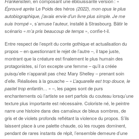
Frankenstein
, en composant une éblouissante version : «
Éprouvé après
Le Poids des héros
(2022), mon opus le plus
autobiographique, j’avais envie d’un livre plus simple. Je me
suis trompé
», s’amuse l’auteur, installé à Strasbourg. Bâtir le
scénario «
m’a pris beaucoup de temps
», confie-t-il.
Entre respect de l’esprit du conte gothique et actualisation du
propos – en questionnant le rejet de l’autre –, il tape juste,
montrant que la créature est finalement le plus humain des
protagonistes, si l’on excepte une femme – qu’il a créée
puisqu’elle n’apparait pas chez Mary Shelley – prenant soin
d’elle. Réalisées à la gouache – «
L’aquarelle est trop douce, le
pastel trop enfantin…
» –, les pages sont de purs
enchantements où l’artiste se sert parfois du couteau lorsqu’une
texture plus importante est nécessaire. Coloriste né, le peintre
narre une histoire dans des camaïeux de bleus sombres, de
gris et de violets profonds reflétant la violence du propos. S’ils
laissent place à une palette chaude, où les rouges dominent,
pendant de rares instants de répit, l’ensemble demeure d’une