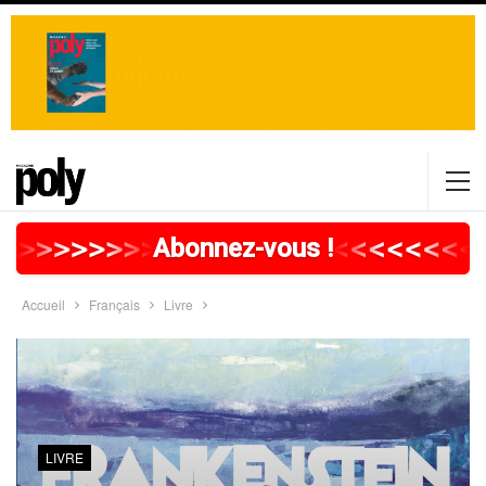
>
>
>
>
>
>
>
>
>
>
>
>
>
>
>
>
>
<
<
<
<
<
<
<
<
Abonnez-vous !
Accueil
Français
Livre
LIVRE