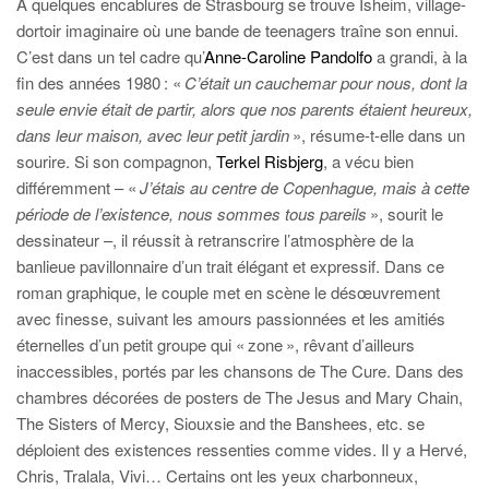
À quelques encablures de Strasbourg se trouve Isheim, village-
dortoir imaginaire où une bande de teenagers traîne son ennui.
C’est dans un tel cadre qu’
Anne-Caroline Pandolfo
a grandi, à la
fin des années 1980 : «
C’était un cauchemar pour nous, dont la
seule envie était de partir, alors que nos parents étaient heureux,
dans leur maison, avec leur petit jardin
», résume-t-elle dans un
sourire. Si son compagnon,
Terkel Risbjerg
, a vécu bien
différemment – «
J’étais au centre de Copenhague, mais à cette
période de l’existence, nous sommes tous pareils
», sourit le
dessinateur –, il réussit à retranscrire l’atmosphère de la
banlieue pavillonnaire d’un trait élégant et expressif. Dans ce
roman graphique, le couple met en scène le désœuvrement
avec finesse, suivant les amours passionnées et les amitiés
éternelles d’un petit groupe qui « zone », rêvant d’ailleurs
inaccessibles, portés par les chansons de The Cure. Dans des
chambres décorées de posters de The Jesus and Mary Chain,
The Sisters of Mercy, Siouxsie and the Banshees, etc. se
déploient des existences ressenties comme vides. Il y a Hervé,
Chris, Tralala, Vivi… Certains ont les yeux charbonneux,