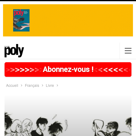
>
>
>
>
>
>
>
>
>
>
>
>
>
>
>
>
>
<
<
<
<
<
<
<
<
Abonnez-vous !
Accueil
Français
Livre