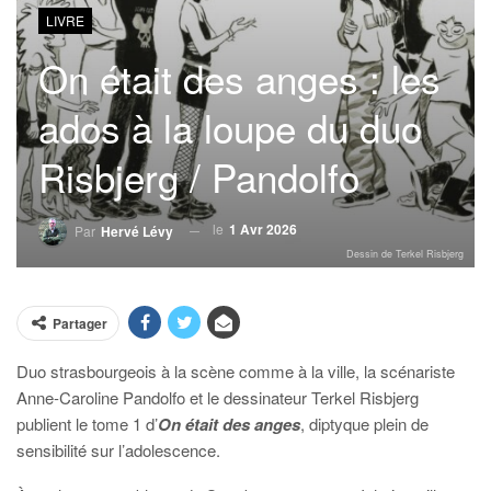
LIVRE
On était des anges : les
ados à la loupe du duo
Risbjerg / Pandolfo
le
1 Avr 2026
Par
Hervé Lévy
Dessin de Terkel Risbjerg
Partager
Duo strasbourgeois à la scène comme à la ville, la scénariste
Anne-Caroline Pandolfo
et le dessinateur Terkel Risbjerg
publient le tome 1 d’
On était des anges
, diptyque plein de
sensibilité sur l’adolescence.