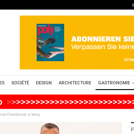
ES
SOCIÉTÉ
DESIGN
ARCHITECTURE
GASTRONOMIE
o
>
>
>
>
>
>
>
>
>
>
>
>
>
>
>
>
>
>
>
>
>
>
>
>
>
net-Chardonnet, à Verzy
F