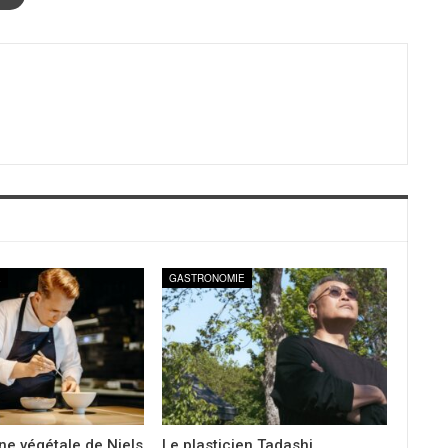
E
GASTRONOMIE
ine végétale de Niels
Le plasticien Tadashi