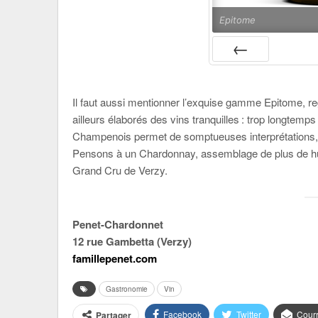
Epitome
PRÉC
Il faut aussi mentionner l’exquise gamme Epitome, 
ailleurs élaborés des vins tranquilles : trop longtemp
Champenois permet de somptueuses interprétations, 
Pensons à un Chardonnay, assemblage de plus de hu
Grand Cru de Verzy.
Penet-Chardonnet
12 rue Gambetta (Verzy)
famillepenet.com
Gastronomie
Vin
Facebook
Twitter
Courr
Partager