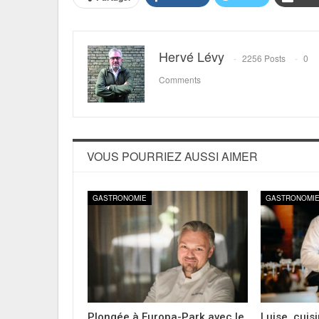
Hervé Lévy
2256 Posts
0
Comments
VOUS POURRIEZ AUSSI AIMER
GASTRONOMIE
GASTRONOMI
Plongée à Europa-Park avec le
Luise, cuis