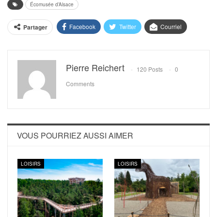
Écomusée d’Alsace
Facebook
Twitter
Courriel
Partager
Pierre Reichert
120 Posts
0
Comments
VOUS POURRIEZ AUSSI AIMER
LOISIRS
LOISIRS