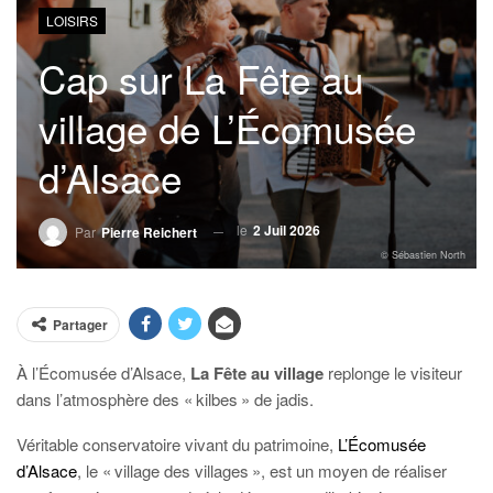
LOISIRS
Cap sur La Fête au
village de L’Écomusée
d’Alsace
le
2 Juil 2026
Par
Pierre Reichert
© Sébastien North
Partager
À l’Écomusée d’Alsace,
La Fête au village
replonge le visiteur
dans l’atmosphère des « kilbes » de jadis.
Véritable conservatoire vivant du patrimoine,
L’Écomusée
d’Alsace
, le « village des villages », est un moyen de réaliser