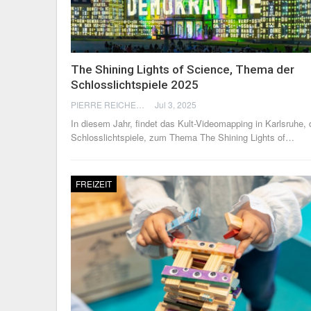
The Shining Lights of Science, Thema der
Schlosslichtspiele 2025
PIERRE REICHERT
Jul 3, 2025
In diesem Jahr, findet das Kult-Videomapping in Karlsruhe, 
Schlosslichtspiele, zum Thema The Shining Lights of
…
FREIZEIT