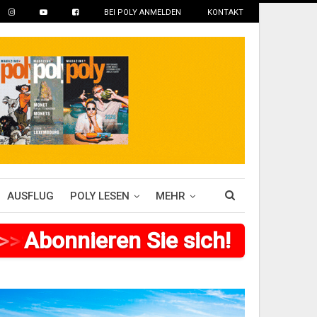
BEI POLY ANMELDEN
KONTAKT
AUSFLUG
POLY LESEN
MEHR
>
>
Abonnieren Sie sich!
>
>
>
>
>
>
>