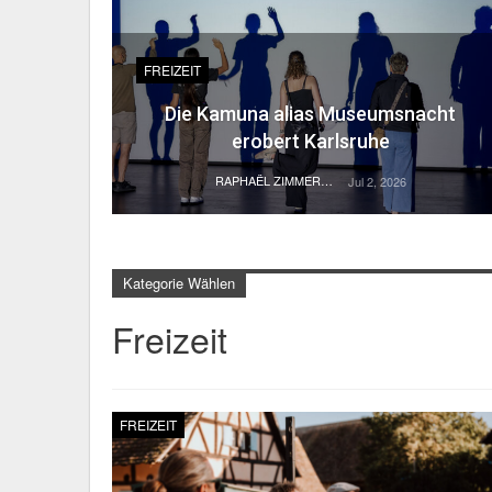
FREIZEIT
Die Kamuna alias Museumsnacht
erobert Karlsruhe
RAPHAËL ZIMMERMANN
Jul 2, 2026
Kategorie Wählen
Freizeit
FREIZEIT