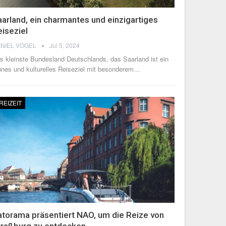
arland, ein charmantes und einzigartiges
iseziel
NIEL VOGEL
Jul 5, 2024
s kleinste Bundesland Deutschlands, das Saarland ist ein
ünes und kulturelles Reiseziel mit besonderem
…
REIZEIT
atorama präsentiert NAO, um die Reize von
traßburg zu entdecken