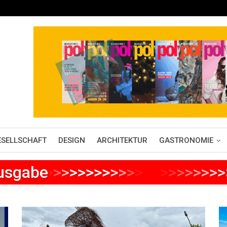
ESELLSCHAFT
DESIGN
ARCHITEKTUR
GASTRONOMIE
Ausgabe
>
>
>
>
>
>
>
>
>
>
>
>
>
>
>
>
>
>
>
>
>