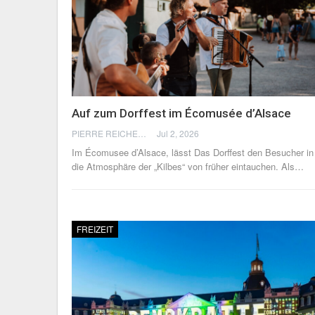
Auf zum Dorffest im Écomusée d’Alsace
PIERRE REICHERT
Jul 2, 2026
Im Écomusee d’Alsace, lässt Das Dorffest den Besucher in
die Atmosphäre der „Kilbes“ von früher eintauchen.
Als
…
FREIZEIT