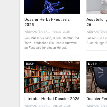
Dossier Herbst-Festivals
Ausstellun
2025
26
WEBMASTER BKN
Oct 30, 2025
Von Musik bis Kino, durch Literatur und
Lassen Sie sic
Tanz - entdecken Sie unsere Auswahl
Ausstellungs-
an Festivals für diesen Herbst.
BUCH
MUSIK
Literatur-Herbst Dossier 2025
Dossier Fe
WEBMASTER BKN
Aug 28, 2025