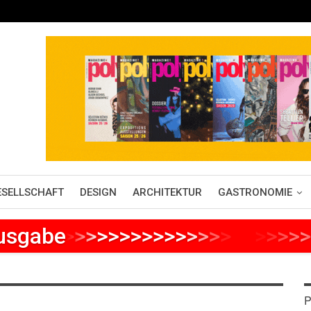
ESELLSCHAFT
DESIGN
ARCHITEKTUR
GASTRONOMIE
Ausgabe
>
>
>
>
>
>
>
>
>
>
>
>
>
>
>
>
>
>
>
>
>
P