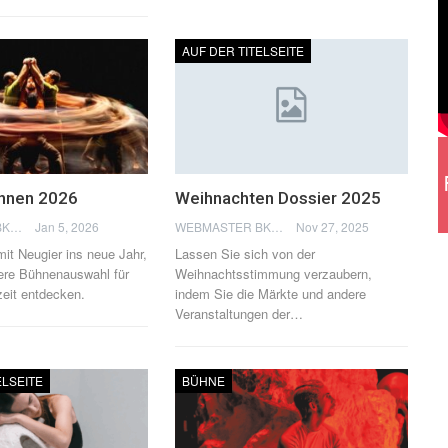
AUF DER TITELSEITE
ühnen 2026
Weihnachten Dossier 2025
WEBMASTER BKN
Jan 5, 2026
WEBMASTER BKN
Nov 27, 2025
it Neugier ins neue Jahr,
Lassen Sie sich von der
ere Bühnenauswahl für
Weihnachtsstimmung verzaubern,
zeit entdecken.
indem Sie die Märkte und andere
Veranstaltungen der
…
ELSEITE
BÜHNE