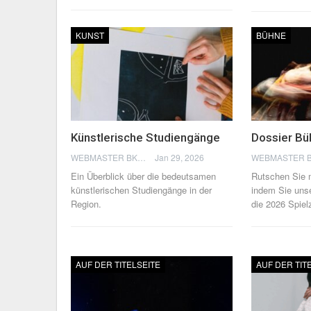
KUNST
BÜHNE
Künstlerische Studiengänge
Dossier B
WEBMASTER BKN
Jan 29, 2026
Ein Überblick über die bedeutsamen
Rutschen Sie m
künstlerischen Studiengänge in der
indem Sie uns
Region.
die 2026 Spiel
AUF DER TITELSEITE
AUF DER TIT