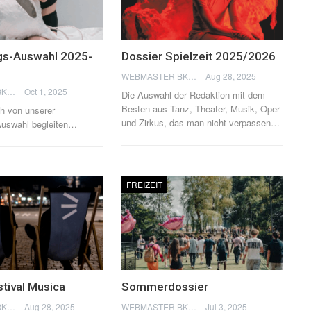
gs-Auswahl 2025-
Dossier Spielzeit 2025/2026
WEBMASTER BKN
Aug 28, 2025
WEBMASTER BKN
Oct 1, 2025
Die Auswahl der Redaktion mit dem
Besten aus Tanz, Theater, Musik, Oper
h von unserer
und Zirkus, das man nicht verpassen
…
Auswahl begleiten…
FREIZEIT
stival Musica
Sommerdossier
WEBMASTER BKN
Aug 28, 2025
WEBMASTER BKN
Jul 3, 2025