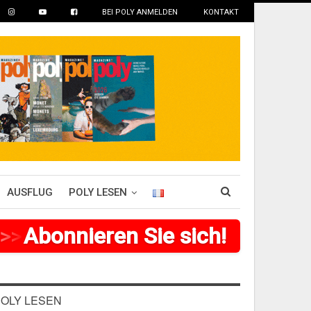
BEI POLY ANMELDEN
KONTAKT
AUSFLUG
POLY LESEN
>
Abonnieren Sie sich!
>
>
>
>
>
>
>
>
OLY LESEN