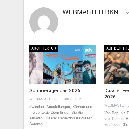
WEBMASTER BKN
5
ARCHITEKTUR
AUF DER TIT
Sommeragendas 2026
Dossier Fe
2026
WEBMASTER BKN
Jul 2, 2026
Zwischen Ausstellungen, Bühnen und
Freizeitaktivitäten finden Sie die
Von Pop- bis 
Auswahl unserer Redaktion für diesen
und Techno: B
Sommer.
…
vor, indem Sie