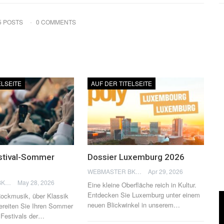
5 POSTS
0 COMMENTS
ELSEITE
AUF DER TITELSEITE
stival-Sommer
Dossier Luxemburg 2026
WEBMASTER BKN
Apr 29, 2026
WEBMASTER BKN
May 28, 2026
Eine kleine Oberfläche reich in Kultur.
Entdecken Sie Luxemburg unter einem
Rockmusik, über Klassik
neuen Blickwinkel in unserem
…
ereiten Sie Ihren Sommer
 Festivals der
…