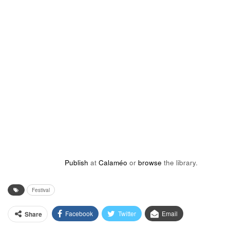
Publish
at
Calaméo
or
browse
the library.
Festival
Facebook
Twitter
Email
Share