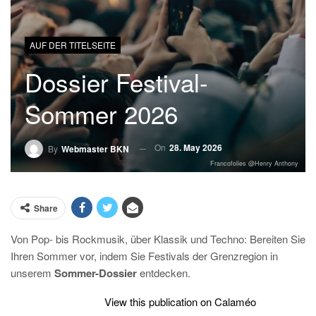
AUF DER TITELSEITE
Dossier Festival-
Sommer 2026
On
28. May 2026
By
Webmaster BKN
Francofolies @Henry Anthony
Share
Von Pop- bis Rockmusik, über Klassik und Techno: Bereiten Sie
Ihren Sommer vor, indem Sie Festivals der Grenzregion in
unserem
Sommer-Dossier
entdecken.
View this publication on Calaméo