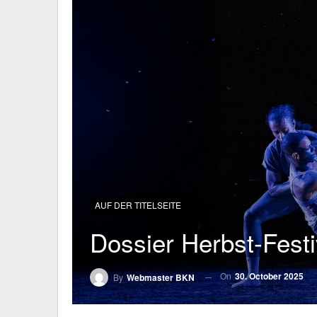
AUF DER TITELSEITE
Dossier Herbst-Fest
On
30. October 2025
By
Webmaster BKN