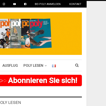
BEI POLY ANMELDEN
KONTAKT
AUSFLUG
POLY LESEN
>
Abonnieren Sie sich!
>
>
>
>
>
>
>
>
OLY LESEN