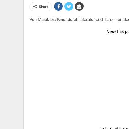
Share
Von Musik bis Kino, durch Literatur und Tanz – entd
View this p
Publish
at
Cala