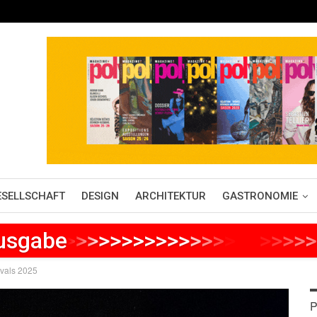
ESELLSCHAFT
DESIGN
ARCHITEKTUR
GASTRONOMIE
Ausgabe
>
>
>
>
>
>
>
>
>
>
>
>
>
>
>
>
>
>
>
>
>
ivals 2025
P