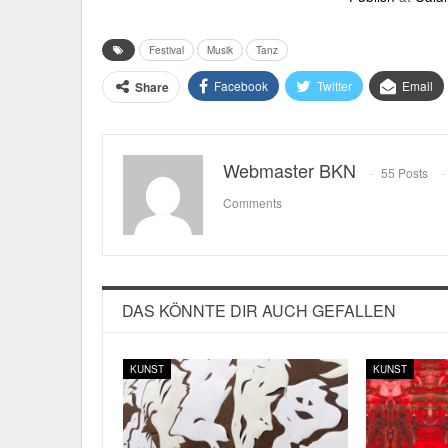
Festival
Musik
Tanz
Facebook
Twitter
Email
Share
Webmaster BKN
55 Posts
Comments
DAS KÖNNTE DIR AUCH GEFALLEN
KUNST
KUNST