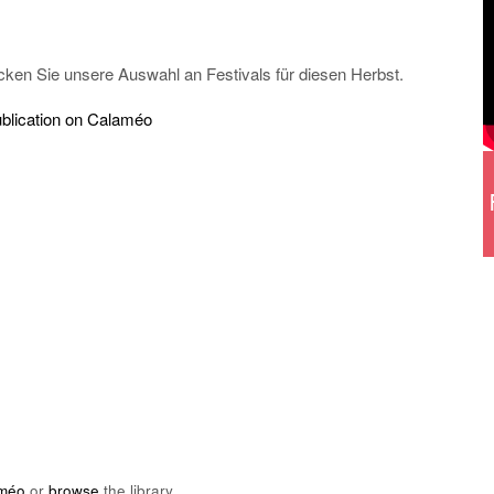
ecken Sie unsere Auswahl an Festivals für diesen Herbst.
ublication on Calaméo
méo
or
browse
the library.