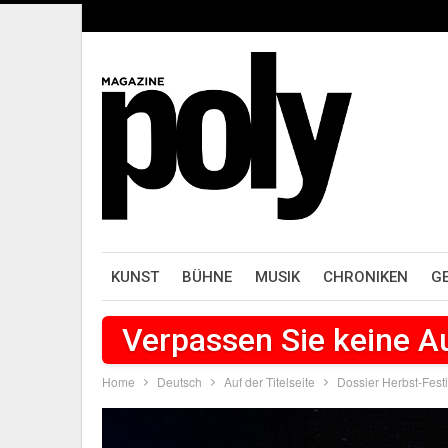
KUNST
BÜHNE
MUSIK
CHRONIKEN
G
Verpassen Sie keine 
Home
Deutsch
Auf der Titelseite
Dossier Herbst-Fest