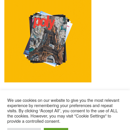
We use cookies on our website to give you the most relevant
experience by remembering your preferences and repeat
visits. By clicking “Accept All”, you consent to the use of ALL
Impressum
Kontakt
Alle Ausgaben Lesen
the cookies. However, you may visit "Cookie Settings" to
provide a controlled consent.
POLY Abonnieren
Wer Sind Wir ?
© 2025 – Magazine Poly – BKN