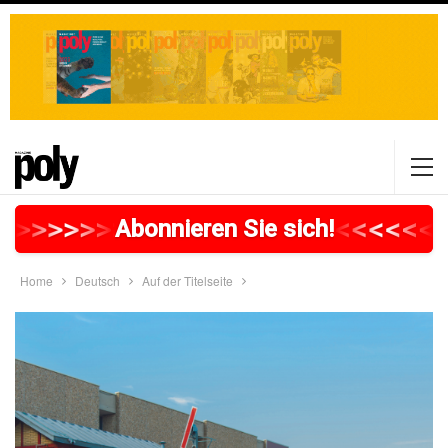
>
>
>
>
>
>
>
>
>
>
>
>
>
>
>
>
>
<
<
<
<
<
<
<
Abonnieren Sie sich!
Home
Deutsch
Auf der Titelseite