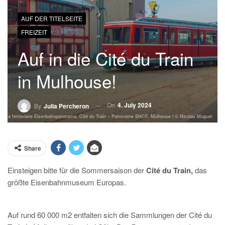
AUF DER TITELSEITE
FREIZEIT
Auf in die Cité du Train
in Mulhouse!
On
4. July 2024
By
Julia Percheron
rama ferroviaire Eisenbahnpanorama, Cité du Train – Patrimoine SNCF, Mulhouse | © Nicolas Muguet
Share
Einsteigen bitte für die Sommersaison der
Cité du Train,
das
größte Eisenbahnmuseum Europas.
Auf rund 60 000 m2 entfalten sich die Sammlungen der Cité du