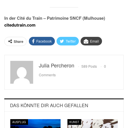
In der Cité du Train – Patrimoine SNCF (Mulhouse)
citedutrain.com
Facebook
Twitter
Email
Share
Julia Percheron
589 Posts
0
Comments
DAS KÖNNTE DIR AUCH GEFALLEN
AUSFLUG
KUNST