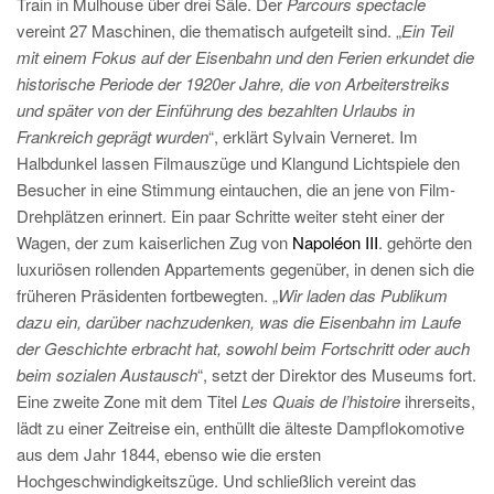
Train in Mulhouse über drei Säle. Der
Parcours spectacle
vereint 27 Maschinen, die thematisch aufgeteilt sind. „
Ein Teil
mit einem Fokus auf der Eisenbahn und den Ferien erkundet die
historische Periode der 1920er Jahre, die von Arbeiterstreiks
und später von der Einführung des bezahlten Urlaubs in
Frankreich geprägt wurden
“, erklärt Sylvain Verneret. Im
Halbdunkel lassen Filmauszüge und Klangund Lichtspiele den
Besucher in eine Stimmung eintauchen, die an jene von Film-
Drehplätzen erinnert. Ein paar Schritte weiter steht einer der
Wagen, der zum kaiserlichen Zug von
Napoléon III
. gehörte den
luxuriösen rollenden Appartements gegenüber, in denen sich die
früheren Präsidenten fortbewegten. „
Wir laden das Publikum
dazu ein, darüber nachzudenken, was die Eisenbahn im Laufe
der Geschichte erbracht hat, sowohl beim Fortschritt oder auch
beim sozialen Austausch
“, setzt der Direktor des Museums fort.
Eine zweite Zone mit dem Titel
Les Quais de l’histoire
ihrerseits,
lädt zu einer Zeitreise ein, enthüllt die älteste Dampflokomotive
aus dem Jahr 1844, ebenso wie die ersten
Hochgeschwindigkeitszüge. Und schließlich vereint das