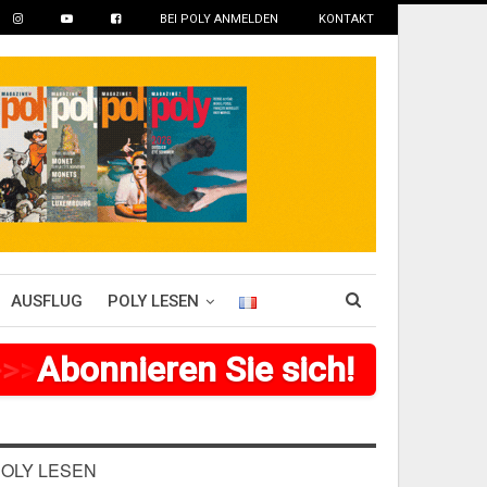
BEI POLY ANMELDEN
KONTAKT
AUSFLUG
POLY LESEN
>
>
>
Abonnieren Sie sich!
>
>
>
>
>
>
OLY LESEN