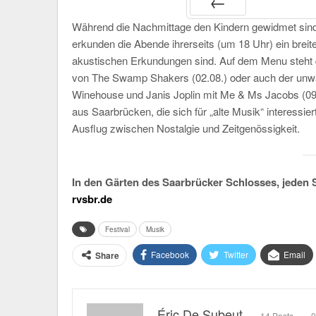
Während die Nachmittage den Kindern gewidmet sind
PRÉC
erkunden die Abende ihrerseits (um 18 Uhr) ein bre
akustischen Erkundungen sind. Auf dem Menu steht d
von The Swamp Shakers (02.08.) oder auch der unwa
Winehouse und Janis Joplin mit Me & Ms Jacobs (09.
aus Saarbrücken, die sich für „alte Musik“ interessier
Ausflug zwischen Nostalgie und Zeitgenössigkeit.
In den Gärten des Saarbrücker Schlosses, jeden S
rvsbr.de
Festival
Musik
Facebook
Twitter
Email
Share
Éric De Subeut
14 Posts
0