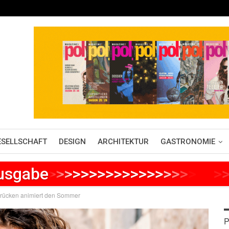
ESELLSCHAFT
DESIGN
ARCHITEKTUR
GASTRONOMIE
Ausgabe
>
>
>
>
>
>
>
>
>
>
>
>
>
>
>
>
>
>
>
>
>
brücken animiert den Sommer
P