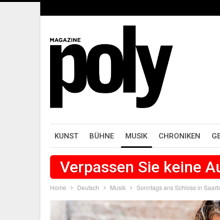
KUNST
BÜHNE
MUSIK
CHRONIKEN
G
Verpassen Sie keine 
Home
Deutsch
Musik
Sonntags ans Schloss in Saar