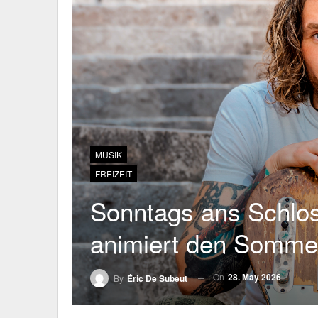
MUSIK
FREIZEIT
Sonntags ans Schlos
animiert den Somme
On
28. May 2026
By
Éric De Subeut