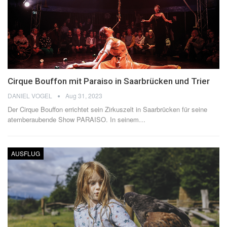
Cirque Bouffon mit Paraiso in Saarbrücken und Trier
DANIEL VOGEL
Aug 31, 2023
Der Cirque Bouffon errichtet sein Zirkuszelt in Saarbrücken für seine
atemberaubende Show PARAISO.
In seinem
…
AUSFLUG