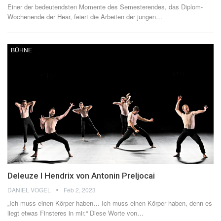
Einer der bedeutendsten Momente des Semesterendes, das Diplom-
Wochenende der Hear, feiert die Arbeiten der jungen
…
BÜHNE
Deleuze I Hendrix von Antonin Preljocai
DANIEL VOGEL
Feb 2, 2023
„Ich muss einen Körper haben… Ich muss einen Körper haben, denn es
liegt etwas Finsteres in mir.“ Diese Worte von
…