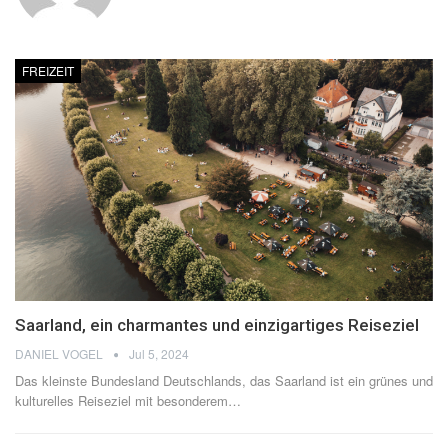
FREIZEIT
Saarland, ein charmantes und einzigartiges Reiseziel
DANIEL VOGEL
Jul 5, 2024
Das kleinste Bundesland Deutschlands, das Saarland ist ein grünes und
kulturelles Reiseziel mit besonderem
…