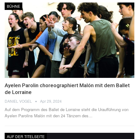
BÜHNE
Ayelen Parolin choreographiert Malón mit dem Ballet
de Lorraine
DANIEL VOGEL
Apr 29, 2024
Auf dem Programm des Ballet de Lorraine steht die Uraufführung von
Ayelen Parolins Malón mit den 24 Tänzern des
…
AUF DER TITELSEITE