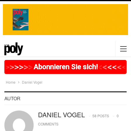
>
>
>
>
>
>
>
>
>
>
>
>
>
>
>
>
>
<
<
<
<
<
<
<
Abonnieren Sie sich!
Home
Daniel Vogel
AUTOR
DANIEL VOGEL
58 POSTS
0
COMMENTS