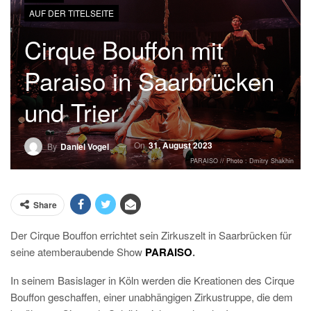
AUF DER TITELSEITE
Cirque Bouffon mit
Paraiso in Saarbrücken
und Trier
On
31. August 2023
By
Daniel Vogel
PARAISO // Photo : Dmitry Shakhin
Share
Der Cirque Bouffon errichtet sein Zirkuszelt in Saarbrücken für
seine atemberaubende Show
PARAISO
.
In seinem Basislager in Köln werden die Kreationen des Cirque
Bouffon geschaffen, einer unabhängigen Zirkustruppe, die dem