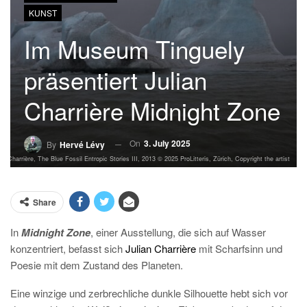
KUNST
Im Museum Tinguely
präsentiert Julian
Charrière Midnight Zone
On
3. July 2025
By
Hervé Lévy
ian Charrière, The Blue Fossil Entropic Stories III, 2013 © 2025 ProLitteris, Zürich, Copyright the artist
Share
In
Midnight Zone
, einer Ausstellung, die sich auf Wasser
konzentriert, befasst sich
Julian Charrière
mit Scharfsinn und
Poesie mit dem Zustand des Planeten.
Eine winzige und zerbrechliche dunkle Silhouette hebt sich vor