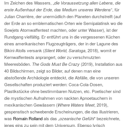
Im Zeichen des Wassers, „
die Voraussetzung allen Lebens, die
erste Außenhaut der Erde, das Medium unseres Werdens
“, für
Julian Charrière, der unermüdlich den Planeten durchstreift (auf
der Erde an so emblematischen Orten wie Semipalatinsk wo die
Sowjets Atomwaffentest machten, oder unter Wasser), ist der
Rundgang vielfältig. Er entführt uns in die vergessenen Küchen
eines amerikanischen Flugzeugträgers, der in der Lagune des
Bikini-Atolls versank (
Silent World, Saratoga
, 2018), womit er
Kernwaffentests anprangert, oder zu verschmutzten
Meeresböden.
The Gods Must Be Crazy
(2019), Installation aus
40 Bildschirmen, zeigt so Bilder, auf denen man eine
abstoßende Archäologie entdeckt, die Abfälle, die von unseren
Gesellschaften produziert werden: Coca-Cola-Dosen,
Plastikstücke ohne bestimmbaren Nutzen, etc. Poetischer sind
die mystischen Aufnahmen von nackten Apnoetauchern in
mexikanischen Gewässern (
Where Waters Meet
, 2019),
gespenstisch schwebende Erscheinungen, die das illustrieren,
was
Romain Rolland
als das „
ozeanische Gefühl
“ bezeichnete,
jenes eins zu sein mit dem Universum. Ebenso lyrisch