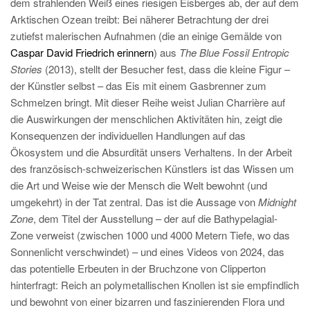
dem strahlenden Weiß eines riesigen Eisberges ab, der auf dem
Arktischen Ozean treibt: Bei näherer Betrachtung der drei
zutiefst malerischen Aufnahmen (die an einige Gemälde von
Caspar David Friedrich erinnern
) aus
The Blue Fossil Entropic
Stories
(2013), stellt der Besucher fest, dass die kleine Figur –
der Künstler selbst – das Eis mit einem Gasbrenner zum
Schmelzen bringt. Mit dieser Reihe weist Julian Charrière auf
die Auswirkungen der menschlichen Aktivitäten hin, zeigt die
Konsequenzen der individuellen Handlungen auf das
Ökosystem und die Absurdität unsers Verhaltens. In der Arbeit
des französisch-schweizerischen Künstlers ist das Wissen um
die Art und Weise wie der Mensch die Welt bewohnt (und
umgekehrt) in der Tat zentral. Das ist die Aussage von
Midnight
Zone
, dem Titel der Ausstellung – der auf die Bathypelagial-
Zone verweist (zwischen 1000 und 4000 Metern Tiefe, wo das
Sonnenlicht verschwindet) – und eines Videos von 2024, das
das potentielle Erbeuten in der Bruchzone von Clipperton
hinterfragt: Reich an polymetallischen Knollen ist sie empfindlich
und bewohnt von einer bizarren und faszinierenden Flora und