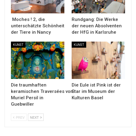
Moches ! 2, die
Rundgang: Die Werke
unterschätzte Schönheit
der neuen Absolventen
der Tiere in Nancy
der HfG in Karlsruhe
KUNST
KUNST
Die traumhaften
Die Eule ist Pink ist der
keramischen Traversées von
Star im Museum der
Muriel Persil in
Kulturen Basel
Guebwiller
PREV
NEXT