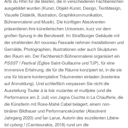
Arts du Rhin für die Besten, die in verschiedenen Fachbereichen
ausgebildet wurden (Kunst, Objekt-Kunst, Design, Textildesign,
Visuelle Didaktik, Illustration, Graphikkommunikation,
Bühnenmalerei und Musik). Die künftigen Absolventen
präsentieren ihre künstlerischen Universen, kurz vor dem
großen Sprung in die Berufswelt. Im Straßburger Gebäude mit
der strahlenden Art nouveau Fassade nehmen Installationen und
Gemälde, Photographien, Illustrationen oder auch Skulpturen
den Raum ein. Der Fachbereich Bühnenmalerei organisiert ein
PSSST ! Festival
(Église Saint-Guillaume und TJP), für eine
immersive Erfahrung, die für die Räume konzipiert ist, in die sie
uns für bizarre kontemplative Träumereien einladen (kostenlos
auf Anmeldung). Und schließlich verpassen Sie nicht die
Ausstellung
Toutex à la fois mutantex et multiples
(und die
Performance am 2. Juli) von Jagna Ciuchta in La Chaufferie, die
die Künstlerin mit Rose-Mahé Cabel belagert, einem non-
binären Bildhauer und Performancekünstler (Absolvent
Jahrgang 2020) und Ïan Larue, Autorin des exzellenten
Libère-
toi cyborg !
(Cambourakis, 2018) rund um die