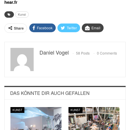
hear.fr
Kunst
Facebook
Twitter
Email
Share
Daniel Vogel
58 Posts
0 Comments
DAS KÖNNTE DIR AUCH GEFALLEN
KUNST
KUNST