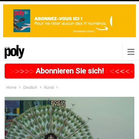
>
>
>
>
>
>
>
>
>
>
>
>
>
>
>
>
>
<
<
<
<
<
<
<
Abonnieren Sie sich!
Home
Deutsch
Kunst