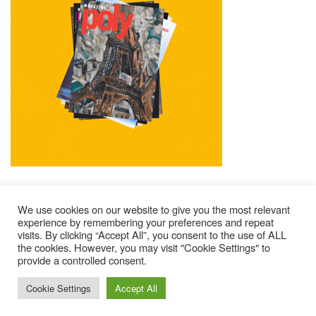
We use cookies on our website to give you the most relevant
experience by remembering your preferences and repeat
visits. By clicking “Accept All”, you consent to the use of ALL
Mentions Légales
Contacts
Où Trouver Poly ?
the cookies. However, you may visit "Cookie Settings" to
provide a controlled consent.
Lire Les Anciens N°
S’abonner À Poly
Qui Sommes-Nous ?
© 2025 – Magazine Poly – BKN
Cookie Settings
Accept All