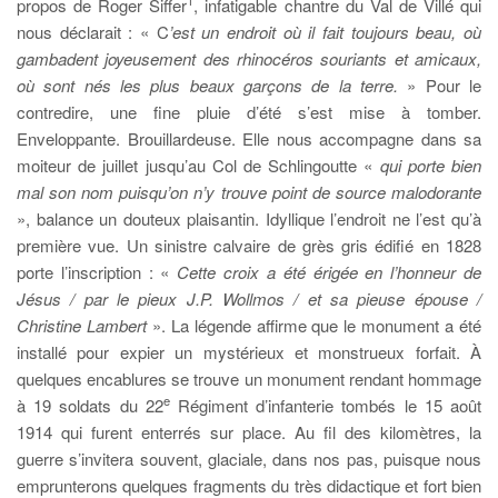
1
propos de Roger Siffer
, infatigable chantre du Val de Villé qui
nous déclarait : « C
’est un endroit où il fait toujours beau, où
gambadent joyeusement des rhinocéros souriants et amicaux,
où sont nés les plus beaux garçons de la terre.
» Pour le
contredire, une fine pluie d’été s’est mise à tomber.
Enveloppante. Brouillardeuse. Elle nous accompagne dans sa
moiteur de
juillet jusqu’au Col de Schlingoutte «
qui porte bien
mal son nom puisqu’on n’y trouve point de source malodorante
», balance un douteux plaisantin. Idyllique l’endroit ne l’est qu’à
première vue. Un sinistre calvaire de grès gris édifié en 1828
porte l’inscription : «
Cette croix a été érigée en l’honneur de
Jésus / par le pieux J.P. Wollmos / et sa pieuse épouse /
Christine Lambert
». La légende affirme que le monument a été
installé pour expier un mystérieux et monstrueux forfait. À
quelques encablures se trouve un monument rendant hommage
e
à 19 soldats du 22
Régiment d’infanterie tombés le 15 août
1914 qui furent enterrés sur place. Au fil des kilomètres, la
guerre s’invitera souvent, glaciale, dans nos pas, puisque nous
emprunterons quelques fragments du très didactique et fort bien