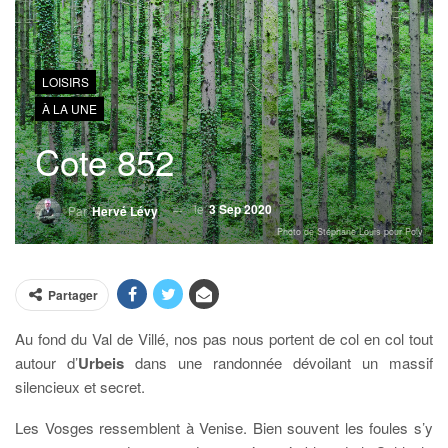
LOISIRS
À LA UNE
Cote 852
le
3 Sep 2020
Par
Hervé Lévy
Photo de Stéphane Louis pour Poly
Partager
Au fond du Val de Villé, nos pas nous portent de col en col tout
autour d’
Urbeis
dans une randonnée dévoilant un massif
silencieux et secret.
Les Vosges ressemblent à Venise. Bien souvent les foules s’y