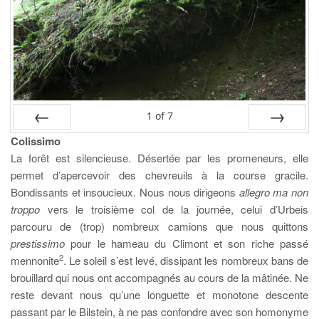
1
of
7
Colissimo
PREV
NEXT
La forêt est silencieuse. Désertée par les promeneurs, elle
permet d’apercevoir des chevreuils à la course gracile.
Bondissants et insoucieux. Nous nous dirigeons
allegro ma non
troppo
vers le troisième col de la journée, celui d’Urbeis
parcouru de (trop) nombreux camions que nous quittons
prestissimo
pour le hameau du Climont et son riche passé
2
mennonite
. Le soleil s’est levé, dissipant les nombreux bans de
brouillard qui nous ont accompagnés au cours de la mâtinée. Ne
reste devant nous qu’une longuette et monotone descente
passant par le Bilstein, à ne pas confondre avec son homonyme