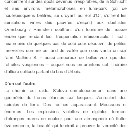
concentrent sur des spots devenus irrespirables, de la Schlucht
et ses environs métamorphosés en luna-park (où de
houllebecquiens bélîtres, se croyant au Bol d’Or, s’offrent les
sensations viriles des pauvres d’esprit) aux duettistes
Ortenbourg / Ramstein souffrant d’un tourisme de masse
endémique rendant leur fréquentation irraisonnable. Il suffit
néanmoins de quelques pas de côté pour découvrir de petites
merveilles comme ce fond de vallée que nous vanta un soir
l’ami Mathieu S. – aussi amoureux de belles voix que des
retraites vosgiennes – auquel nous empruntons cet itinéraire
d’altière solitude partant du bas d’Urbeis.
D’un col l’autre
Le chemin est raide. S’élève somptueusement dans une
géométrie de troncs élancés sur lesquels s’enroulent des
spirales de lierre. Des racines apparaissent. Moussues et
énormes. Les explosions violettes de digitales forment
d’étranges mares de couleur pour une atmosphère où flotte,
évanescente, la beauté qui tendrait à prouver la véracité des