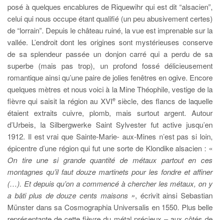
posé à quelques encablures de Riquewihr qui est dit “alsacien”,
celui qui nous occupe étant qualifié (un peu abusivement certes)
de “lorrain”. Depuis le château ruiné, la vue est imprenable sur la
vallée. L’endroit dont les origines sont mystérieuses conserve
de sa splendeur passée un donjon carré qui a perdu de sa
superbe (mais pas trop), un profond fossé délicieusement
romantique ainsi qu’une paire de jolies fenêtres en ogive. Encore
quelques mètres et nous voici à la Mine Théophile, vestige de la
e
fièvre qui saisit la région au XVI
siècle, des flancs de laquelle
étaient extraits cuivre, plomb, mais surtout argent. Autour
d’Urbeis, la Silbergwerke Saint Sylvester fut active jusqu’en
1912. Il est vrai que Sainte-Marie- aux-Mines n’est pas si loin,
épicentre d’une région qui fut une sorte de Klondike alsacien : «
On tire une si grande quantité de métaux partout en ces
montagnes qu’il faut douze martinets pour les fondre et affiner
(…). Et depuis qu’on a commencé à chercher les métaux, on y
a bâti plus de douze cents maisons »
, écrivit ainsi Sebastian
Münster dans sa Cosmographia Universalis en 1550. Plus belle
représentante de cette fièvre du métal précieux – aux côtés de