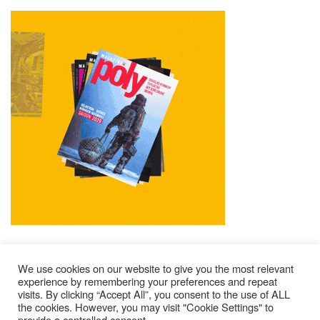
We use cookies on our website to give you the most relevant
experience by remembering your preferences and repeat
visits. By clicking “Accept All”, you consent to the use of ALL
Mentions Légales
Contacts
Où Trouver Poly ?
the cookies. However, you may visit "Cookie Settings" to
provide a controlled consent.
Lire Les Anciens N°
S’abonner À Poly
Qui Sommes-Nous ?