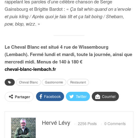
rappelant les paroles d’une célèbre chanson de Serge
Gainsbourg et Brigitte Bardot : «
Ça fait whin quand on s’envole
et puis kling / Après quoi je fais tilt et ça fait boing / Shebam,
pow, blop, wizz
. »
Le Cheval Blanc est situé 4 rue de Wissembourg
(Lembach). Fermé lundi et mardi, toute la journée, ainsi que
mercredi midi. Menus de 140 à 180 €
cheval-blanc-lembach.fr
Cheval Blanc
Gastronomie
Restaurant
Facebook
Twitter
Courriel
Partager
Hervé Lévy
2256 Posts
0 Comments