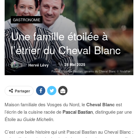
GASTRONOMIE
Une famille étoilée à
l’étrier du Cheval Blanc
le
28 Mai 2025
Par
Hervé Lévy
Pascal & Carole Bastian, gérants du Cheval Blanc © Nis&For
Partager
Maison familiale des Vosges du Nord, le
Cheval Blanc
est
l’écrin de la cuisine racée de
Pascal Bastian
, distinguée par une
Étoile au
Guide Michelin
.
C’est une belle histoire qui unit Pascal Bastian au Cheval Blanc :