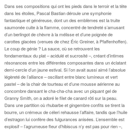
Dans ses compositions qui ont les pieds dans le terroir et la tête
dans les étoiles, Pascal Bastian déroule une symphonie
fantastique et généreuse, dont un des emblèmes est la truite
saumonée cuite à la flamme, concentré de tendreté s’amusant
d’un berlingot de chèvre à la mélisse et d’une poignée de
carottes glacées (venues de chez Éric Greiner, à Pfaffenhoffen).
Le coup de génie ? La sauce, où se retrouvent les
fondamentaux du plat – acidulé et sucrosité –, créant d’intimes
résonances entre les différentes composantes dans un éclatant
demi-cercle d’un jaune estival. Si l’on avait aussi aimé l’absolue
légèreté de l’alliance – oscillant entre blanc lumineux et vert
pastel – de la chair de tourteau et d’une mousse aérienne au
concombre dansant le cha-cha-cha avec un piquant gel de
Granny Smith, on a adoré le filet de canard rôti sur la peau.
Dans une partition où rhubarbe et gingembre confits se tirent la
bourre, un crémeux de céleri rehausse l’affaire, tandis que l’huile
d’estragon lui confère des fulgurances anisées. L’ensemble est
explosif – l’agrumeuse fleur d’hibiscus n’y est pas pour rien –,