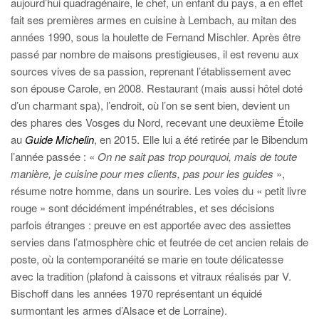
aujourd’hui quadragénaire, le chef, un enfant du pays, a en effet
fait ses premières armes en cuisine à Lembach, au mitan des
années 1990, sous la houlette de Fernand Mischler. Après être
passé par nombre de maisons prestigieuses, il est revenu aux
sources vives de sa passion, reprenant l’établissement avec
son épouse Carole, en 2008. Restaurant (mais aussi hôtel doté
d’un charmant spa), l’endroit, où l’on se sent bien, devient un
des phares des Vosges du Nord, recevant une deuxième Étoile
au
Guide Michelin
, en 2015. Elle lui a été retirée par le Bibendum
l’année passée : «
On ne sait pas trop pourquoi, mais de toute
manière, je cuisine pour mes clients, pas pour les guides
»,
résume notre homme, dans un sourire. Les voies du « petit livre
rouge » sont décidément impénétrables, et ses décisions
parfois étranges : preuve en est apportée avec des assiettes
servies dans l’atmosphère chic et feutrée de cet ancien relais de
poste, où la contemporanéité se marie en toute délicatesse
avec la tradition (plafond à caissons et vitraux réalisés par V.
Bischoff dans les années 1970 représentant un équidé
surmontant les armes d’Alsace et de Lorraine).