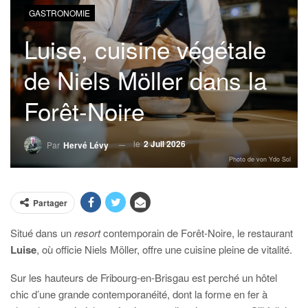
GASTRONOMIE
Luise, cuisine végétale
de Niels Möller dans la
Forêt-Noire
le
2 Juil 2026
Par
Hervé Lévy
Photo de von Ydo Sol
Partager
Situé dans un
resort
contemporain de Forêt-Noire, le restaurant
Luise
, où officie Niels Möller, offre une cuisine pleine de vitalité.
Sur les hauteurs de Fribourg-en-Brisgau est perché un hôtel
chic d’une grande contemporanéité, dont la forme en fer à