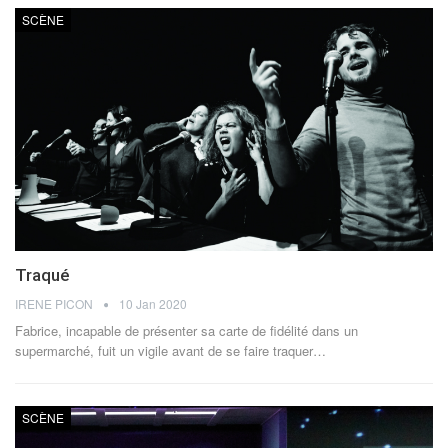
SCÈNE
Traqué
IRENE PICON
10 Jan 2020
Fabrice, incapable de présenter sa carte de fidélité dans un
supermarché, fuit un vigile avant de se faire traquer…
SCÈNE