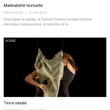
Malléabilité textuelle
IRENE PICON
21 Nov 2019
Entre papier et plateau, le Festival Primeurs promeut l’écriture
dramatique contemporaine, la traduction et le…
SCÈNE
Terre natale
IRENE PICON
14 Nov 2019