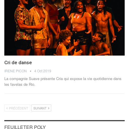
Cri de danse
IRENE PICON
4 Oct 2019
La compagnie Suave présente Cria qui expose la vie quotidienne dans
les favelas de Rio.
PRÉCÉDENT
SUIVANT
FEUILLETER POLY