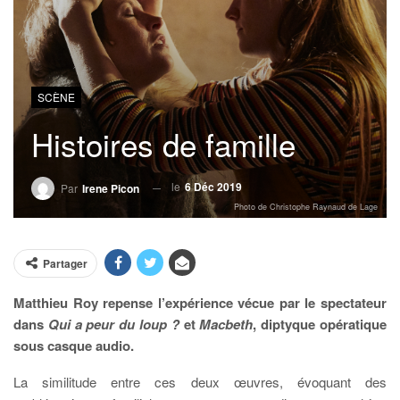
SCÈNE
Histoires de famille
le
6 Déc 2019
Par
Irene Picon
Photo de Christophe Raynaud de Lage
Partager
Matthieu Roy repense l’expérience vécue par le spectateur
dans
Qui a peur du loup ?
et
Macbeth
, diptyque opératique
sous casque audio.
La similitude entre ces deux œuvres, évoquant des