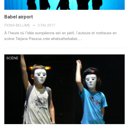
Babel airport
FIONA BELLIME
3 Fév 2017
À l’heure où l’idée européenne est en péril, l’auteure et metteuse en
scène Tatjana Pessoa crée whatsafterbabel,…
SCÈNE