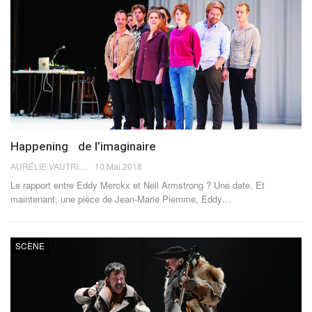
Happening de l’imaginaire
AURÉLIE VAUTRIN
10 Mai 2018
Le rapport entre Eddy Merckx et Neil Armstrong ? Une date. Et
maintenant, une pièce de Jean-Marie Piemme, Eddy…
SCÈNE