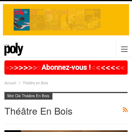
>
>
>
>
>
>
>
>
>
>
>
>
>
>
>
>
>
<
<
<
<
<
<
<
<
Abonnez-vous !
Accueil
Théâtre en Bois
Mot Clé Théâtre En Bois
Théâtre En Bois