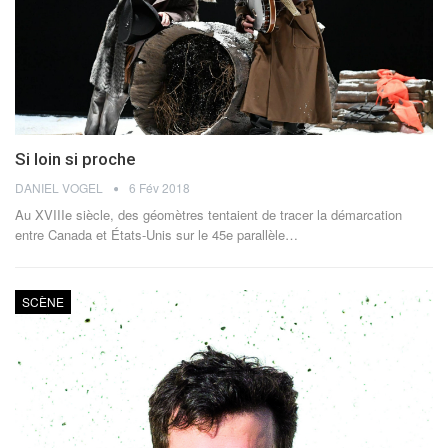
Si loin si proche
DANIEL VOGEL
6 Fév 2018
Au XVIIIe siècle, des géomètres tentaient de tracer la démarcation
entre Canada et États-Unis sur le 45e parallèle…
SCÈNE