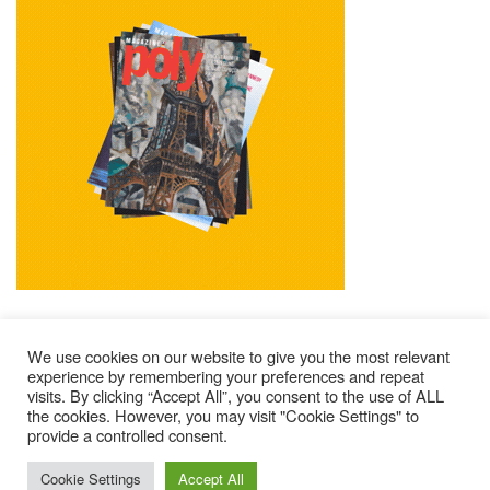
We use cookies on our website to give you the most relevant
experience by remembering your preferences and repeat
visits. By clicking “Accept All”, you consent to the use of ALL
Mentions Légales
Contacts
Où Trouver Poly ?
the cookies. However, you may visit "Cookie Settings" to
Lire Les Anciens N°
S’abonner À Poly
Qui Sommes-Nous ?
provide a controlled consent.
© 2025 – Magazine Poly – BKN
Cookie Settings
Accept All