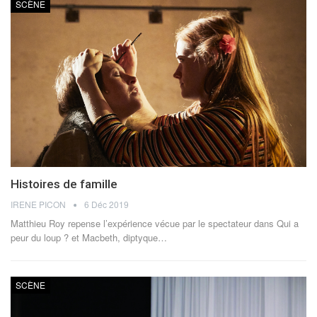
SCÈNE
Histoires de famille
IRENE PICON
6 Déc 2019
Matthieu Roy repense l’expérience vécue par le spectateur dans Qui a
peur du loup ? et Macbeth, diptyque…
SCÈNE