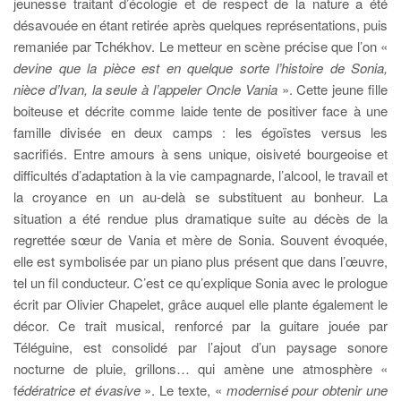
jeunesse traitant d’écologie et de respect de la nature a été
désavouée en étant retirée après quelques représentations, puis
remaniée par Tchékhov. Le metteur en scène précise que l’on «
devine que la pièce est en quelque sorte l’histoire de Sonia,
nièce d’Ivan, la seule à l’appeler Oncle Vania
». Cette jeune fille
boiteuse et décrite comme laide tente de positiver face à une
famille divisée en deux camps : les égoïstes versus les
sacrifiés. Entre amours à sens unique, oisiveté bourgeoise et
difficultés d’adaptation à la vie campagnarde, l’alcool, le travail et
la croyance en un au-delà se substituent au bonheur. La
situation a été rendue plus dramatique suite au décès de la
regrettée sœur de Vania et mère de Sonia. Souvent évoquée,
elle est symbolisée par un piano plus présent que dans l’œuvre,
tel un fil conducteur. C’est ce qu’explique Sonia avec le prologue
écrit par Olivier Chapelet, grâce auquel elle plante également le
décor. Ce trait musical, renforcé par la guitare jouée par
Téléguine, est consolidé par l’ajout d’un paysage sonore
nocturne de pluie, grillons… qui amène une atmosphère «
f
édératrice et évasive
». Le texte, «
modernisé pour obtenir une