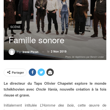
SCÈNE
Famille sonore
le
2 Nov 2019
Par
Irene Picon
Photo de répétitions par Benoît Linder
Partager
Le directeur du Taps Olivier Chapelet explore le monde
tchékhovien avec
Oncle Vania
, nouvelle création à la fois
rieuse et grave.
Initialement intitulée
L’Homme des bois
, cette œuvre de